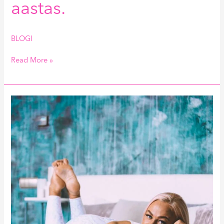
aastas.
BLOGI
Read More »
Kuidas
ära
tunda
sitta
treenerit?
Kiire
update
mu
elust.
Kuidas
minust