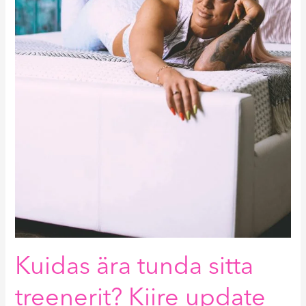
koolitaja
sai?
Miks
naised
üksteise
silmasid
mu
koolituste
pärast
välja
kraabivad?
Kuidas ära tunda sitta
treenerit? Kiire update