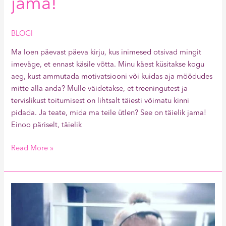
jama!
BLOGI
Ma loen päevast päeva kirju, kus inimesed otsivad mingit
imeväge, et ennast käsile võtta. Minu käest küsitakse kogu
aeg, kust ammutada motivatsiooni või kuidas aja möödudes
mitte alla anda? Mulle väidetakse, et treeningutest ja
tervislikust toitumisest on lihtsalt täiesti võimatu kinni
pidada. Ja teate, mida ma teile ütlen? See on täielik jama!
Einoo päriselt, täielik
Read More »
2
nädalat
dieeti
purgis!