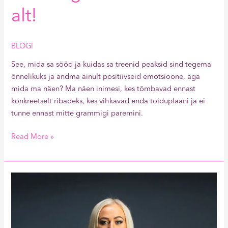
alt!
BLOGI
See, mida sa sööd ja kuidas sa treenid peaksid sind tegema
õnnelikuks ja andma ainult positiivseid emotsioone, aga
mida ma näen? Ma näen inimesi, kes tõmbavad ennast
konkreetselt ribadeks, kes vihkavad enda toiduplaani ja ei
tunne ennast mitte grammigi paremini.
Read More »
Kiire
kähkukas
ehk
teie
küsisite