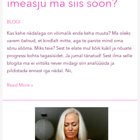
imeasju ma siis söön?
BLOGI
Kas kahe nädalaga on võimalik enda keha muuta? Ma oleks
varem öelnud, et kindlalt mitte, aga te panite mind oma
sõnu sööma. Miks teie? Sest te elate mul kõik kukil ja nõuate
progressi kohta tagasisidet. Ja jumal tänatud! Sest ilma selle
blogita ma ei viitsiks never midagi siin analüüsida ja
pildistada ennast iga nädal. Nii,
Read More »
Mitte
sina
ei
ole