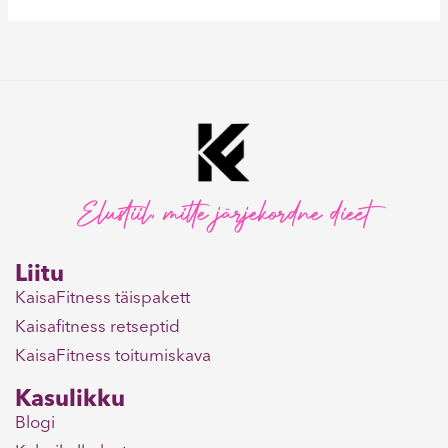
Elustiil, mitte järjekordne dieet
Liitu
KaisaFitness täispakett
Kaisafitness retseptid
KaisaFitness toitumiskava
Kasulikku
Blogi