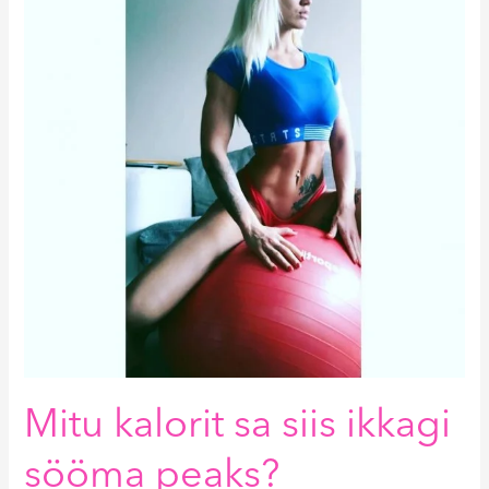
sa
siis
ikkagi
sööma
peaks?
Mitu kalorit sa siis ikkagi
sööma peaks?