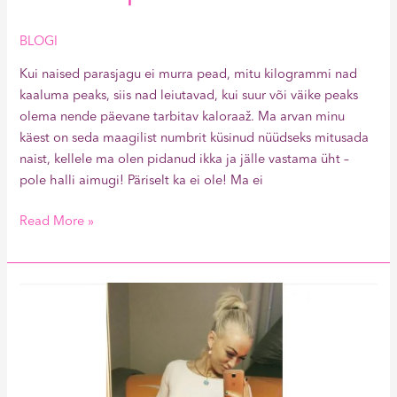
BLOGI
Kui naised parasjagu ei murra pead, mitu kilogrammi nad
kaaluma peaks, siis nad leiutavad, kui suur või väike peaks
olema nende päevane tarbitav kaloraaž. Ma arvan minu
käest on seda maagilist numbrit küsinud nüüdseks mitusada
naist, kellele ma olen pidanud ikka ja jälle vastama üht –
pole halli aimugi! Päriselt ka ei ole! Ma ei
Read More »
Sul
ei
ole
piisavalt
tahtejõudu,