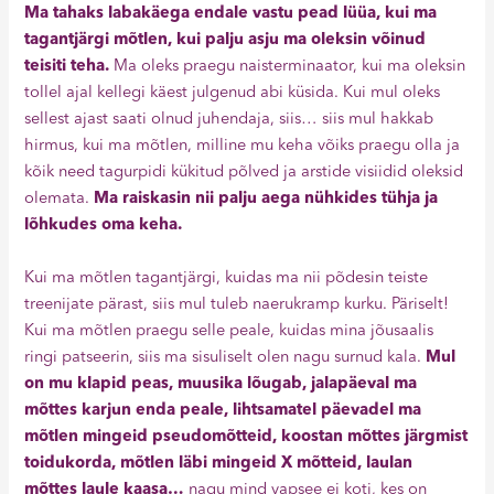
Ma tahaks labakäega endale vastu pead lüüa, kui ma
tagantjärgi mõtlen, kui palju asju ma oleksin võinud
teisiti teha.
Ma oleks praegu naisterminaator, kui ma oleksin
tollel ajal kellegi käest julgenud abi küsida. Kui mul oleks
sellest ajast saati olnud juhendaja, siis… siis mul hakkab
hirmus, kui ma mõtlen, milline mu keha võiks praegu olla ja
kõik need tagurpidi kükitud põlved ja arstide visiidid oleksid
olemata.
Ma raiskasin nii palju aega nühkides tühja ja
lõhkudes oma keha.
Kui ma mõtlen tagantjärgi, kuidas ma nii põdesin teiste
treenijate pärast, siis mul tuleb naerukramp kurku. Päriselt!
Kui ma mõtlen praegu selle peale, kuidas mina jõusaalis
ringi patseerin, siis ma sisuliselt olen nagu surnud kala.
Mul
on mu klapid peas, muusika lõugab, jalapäeval ma
mõttes karjun enda peale, lihtsamatel päevadel ma
mõtlen mingeid pseudomõtteid, koostan mõttes järgmist
toidukorda, mõtlen läbi mingeid X mõtteid, laulan
mõttes laule kaasa…
nagu mind vapsee ei koti, kes on