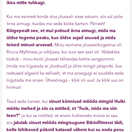
ikka mitte tuhkagi.
Kui ma esimest korda elus jõusaali sisse astusin, siis sul pole
õrna aimugi, kuidas ma seda kõike kartsin. Päriselt!
Kõigepealt see, et mul polnud õrna aimugi, mida ma
üldse tegema peaks, kus üldse asjad asuvad ja mida
teised minust arvavad.
Minu esimene jõusaalikogemus oli
Rocca Myfitness ja oibljaaa, kui suur see saal oli. Väikeküla
tüdruk – minu kooli jõusaal tähendas kahte sangpommi
(mida ma liigutada ei jõudnud) ja ühte mingit jalapinki, kus
raskused algasid ka selliselt, et ma praegugi ei suudaks seda
liigutada ma arvan. Ühesõnaga – kõik oli uus! Ja kõik uus on
hirmus!
Tead seda tunnet, kui
sinust kõnnivad mööda mingid Hulki
mõõtu mehed ja siis sa mõtled, et “Fuck, mida ma siin
teen?”
ja kui sa mõtled, et enam hullemaks minna ei saa,
siis
jalutab sinust mööda mingisugune Bikinifitnessi tädi,
kelle lühikesed püksid katavad vähem kui su enda pesu