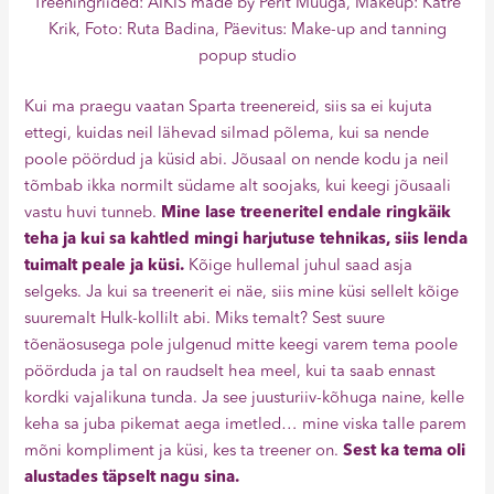
Treeningriided: AIKIS made by Perit Muuga, Makeup: Katre
Krik, Foto: Ruta Badina, Päevitus: Make-up and tanning
popup studio
Kui ma praegu vaatan Sparta treenereid, siis sa ei kujuta
ettegi, kuidas neil lähevad silmad põlema, kui sa nende
poole pöördud ja küsid abi. Jõusaal on nende kodu ja neil
tõmbab ikka normilt südame alt soojaks, kui keegi jõusaali
vastu huvi tunneb.
Mine lase treeneritel endale ringkäik
teha ja kui sa kahtled mingi harjutuse tehnikas, siis lenda
tuimalt peale ja küsi.
Kõige hullemal juhul saad asja
selgeks. Ja kui sa treenerit ei näe, siis mine küsi sellelt kõige
suuremalt Hulk-kollilt abi. Miks temalt? Sest suure
tõenäosusega pole julgenud mitte keegi varem tema poole
pöörduda ja tal on raudselt hea meel, kui ta saab ennast
kordki vajalikuna tunda. Ja see juusturiiv-kõhuga naine, kelle
keha sa juba pikemat aega imetled… mine viska talle parem
mõni kompliment ja küsi, kes ta treener on.
Sest ka tema oli
alustades täpselt nagu sina.