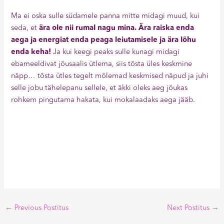
Ma ei oska sulle südamele panna mitte midagi muud, kui
seda, et
ära ole nii rumal nagu mina. Ära raiska enda
aega ja energiat enda peaga leiutamisele ja ära lõhu
enda keha!
Ja kui keegi peaks sulle kunagi midagi
ebameeldivat jõusaalis ütlema, siis tõsta üles keskmine
näpp… tõsta ütles tegelt mõlemad keskmised näpud ja juhi
selle jobu tähelepanu sellele, et äkki oleks aeg jõukas
rohkem pingutama hakata, kui mokalaadaks aega jääb.
←
Previous Postitus
Next Postitus
→