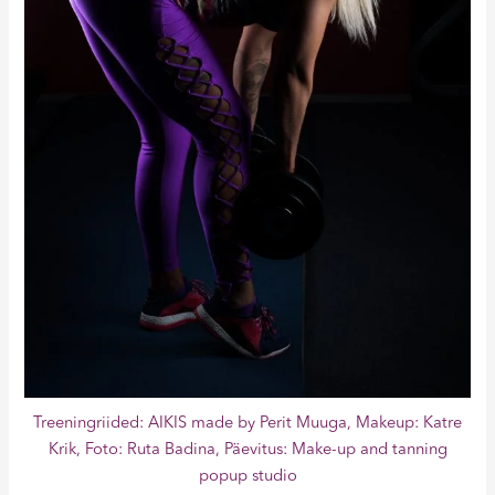
Treeningriided: AIKIS made by Perit Muuga, Makeup: Katre
Krik, Foto: Ruta Badina, Päevitus: Make-up and tanning
popup studio