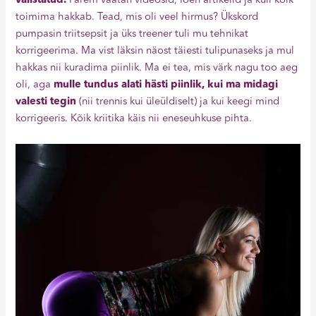
välistatud.
Parem vaatan videosid, loen artikelid ja küll kõik
toimima hakkab. Tead, mis oli veel hirmus? Ükskord
pumpasin triitsepsit ja üks treener tuli mu tehnikat
korrigeerima. Ma vist läksin näost täiesti tulipunaseks ja mul
hakkas nii kuradima piinlik. Ma ei tea, mis värk nagu too aeg
oli, aga
mulle tundus alati hästi piinlik, kui ma midagi
valesti tegin
(nii trennis kui üleüldiselt) ja kui keegi mind
korrigeeris. Kõik kriitika käis nii eneseuhkuse pihta.