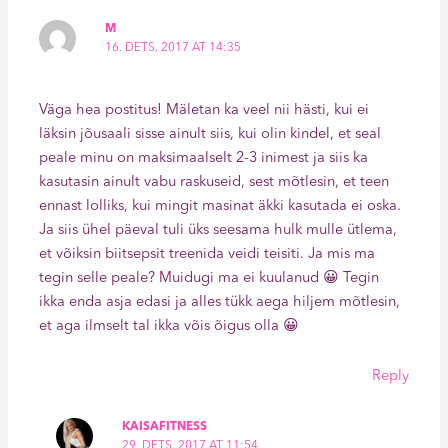
M
16. DETS. 2017 AT 14:35
Väga hea postitus! Mäletan ka veel nii hästi, kui ei
läksin jõusaali sisse ainult siis, kui olin kindel, et seal
peale minu on maksimaalselt 2-3 inimest ja siis ka
kasutasin ainult vabu raskuseid, sest mõtlesin, et teen
ennast lolliks, kui mingit masinat äkki kasutada ei oska.
Ja siis ühel päeval tuli üks seesama hulk mulle ütlema,
et võiksin biitsepsit treenida veidi teisiti. Ja mis ma
tegin selle peale? Muidugi ma ei kuulanud 😀 Tegin
ikka enda asja edasi ja alles tükk aega hiljem mõtlesin,
et aga ilmselt tal ikka võis õigus olla 😀
Reply
KAISAFITNESS
29. DETS. 2017 AT 11:54