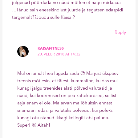
julgenud pöörduda no nüüd mõtlen et nagu midaaaa
…Tänud sain enesekindlust juurde ja tegutsen edaspidi
targemalt??Jõudu sulle Kaisa ?
Reply
KAISAFITNESS
20. VEEBR 2018 AT 14:32
Mul on ainult hea lugeda seda 🙂 Ma just ükspäev
trennis mõtlesin, et täiesti kummaline, kuidas mul
kunagi jalgu treenides alati põlved valutasid ja
nüüd, kui koormused on pea kahekordsed, sellist
asja enam ei ole. Ma arvan ma lõhuksin ennast
siiamaani edasi ja valutaks põlvesid, kui poleks
kunagi otsustanud ikkagi kellegilt abi paluda.
Super! 🙂 Aitäh!