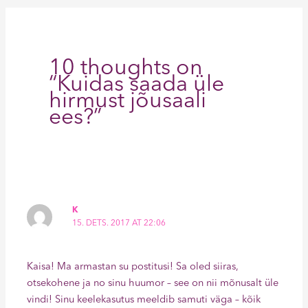
10 thoughts on
“Kuidas saada üle
hirmust jõusaali
ees?”
K
15. DETS. 2017 AT 22:06
Kaisa! Ma armastan su postitusi! Sa oled siiras,
otsekohene ja no sinu huumor – see on nii mõnusalt üle
vindi! Sinu keelekasutus meeldib samuti väga – kõik