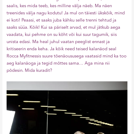
saalis, kes mida teeb, kes milline välja näeb. Ma näen
treenides välja nagu kodutu! Ja mul on täiesti ükskõik, mind
ei koti! Peaasi, et saaks juba kähku selle trenni tehtud ja
saaks süüa. Kõik! Kui sa päriselt arvad, et mul jätkub aega
vaadata, kui pehme on su kõht või kui suur tagumik, siis
unista edasi. Ma heal juhul vaatan peeglist ennast ja
kritiseerin enda keha. Ja kõik need teised kalanäod seal
Rocca Myfitnessis suure tõenäoususega vaatasid mind ka too
aeg kalanäoga ja tegid mõttes sama… Aga mina nii
põdesin. Mida kuradit?