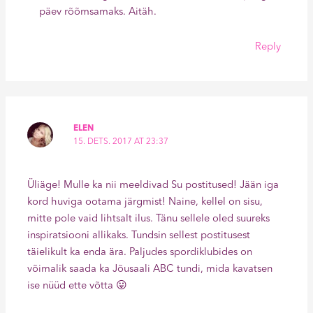
päev rõõmsamaks. Aitäh.
Reply
ELEN
15. DETS. 2017 AT 23:37
Üliäge! Mulle ka nii meeldivad Su postitused! Jään iga
kord huviga ootama järgmist! Naine, kellel on sisu,
mitte pole vaid lihtsalt ilus. Tänu sellele oled suureks
inspiratsiooni allikaks. Tundsin sellest postitusest
täielikult ka enda ära. Paljudes spordiklubides on
võimalik saada ka Jõusaali ABC tundi, mida kavatsen
ise nüüd ette võtta 😛