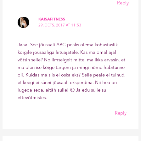
Reply
KAISAFITNESS
29. DETS. 2017 AT 11:53
Jaaa! See jõusaali ABC peaks olema kohustuslik
kõigile jõusaaliga liituajatele. Kas ma omal ajal
võtsin selle? No ilmselgelt mitte, ma ikka arvasin, et
ma olen ise kõige targem ja mingi nõme häbitunne
oli. Kuidas ma siis ei oska eks? Selle peale ei tulnud,
et keegi ei sünni jõusaali eksperdina. Nii hea on
lugeda seda, aitäh sulle! 🙂 Ja edu sulle su
ettevõtmistes.
Reply