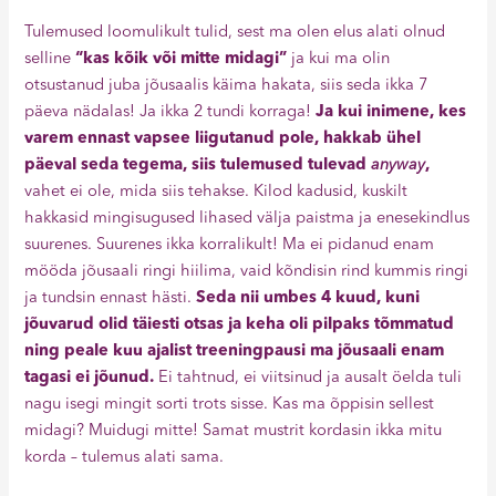
Tulemused loomulikult tulid, sest ma olen elus alati olnud
selline
“kas kõik või mitte midagi”
ja kui ma olin
otsustanud juba jõusaalis käima hakata, siis seda ikka 7
päeva nädalas! Ja ikka 2 tundi korraga!
Ja kui inimene, kes
varem ennast vapsee liigutanud pole, hakkab ühel
päeval seda tegema, siis tulemused tulevad
anyway
,
vahet ei ole, mida siis tehakse. Kilod kadusid, kuskilt
hakkasid mingisugused lihased välja paistma ja enesekindlus
suurenes. Suurenes ikka korralikult! Ma ei pidanud enam
mööda jõusaali ringi hiilima, vaid kõndisin rind kummis ringi
ja tundsin ennast hästi.
Seda nii umbes 4 kuud, kuni
jõuvarud olid täiesti otsas ja keha oli pilpaks tõmmatud
ning peale kuu ajalist treeningpausi ma jõusaali enam
tagasi ei jõunud.
Ei tahtnud, ei viitsinud ja ausalt öelda tuli
nagu isegi mingit sorti trots sisse. Kas ma õppisin sellest
midagi? Muidugi mitte! Samat mustrit kordasin ikka mitu
korda – tulemus alati sama.