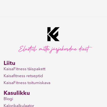
Elustiil, mitte järjekordne dieet
Liitu
KaisaFitness täispakett
Kaisafitness retseptid
KaisaFitness toitumiskava
Kasulikku
Blogi
Kalorikalkulaator