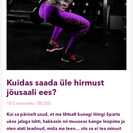
Kuidas saada üle hirmust
jõusaali ees?
10 Comments
/
BLOGI
Kui sa päriselt usud, et ma lihtsalt kunagi lõingi Sparta
ukse jalaga lahti, hakkasin nii muuseas kange loopima ja
olen alati teadnud, mida ma teen… siis sa ei tea minust