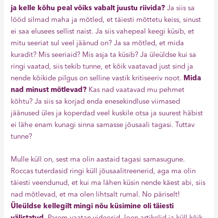
ja kelle kõhu peal võiks vabalt juustu riivida?
Ja siis sa
lööd silmad maha ja mõtled, et täiesti mõttetu keiss, sinust
ei saa elusees sellist naist. Ja siis vahepeal keegi küsib, et
mitu seeriat sul veel jäänud on? Ja sa mõtled, et mida
kuradit? Mis seeriaid? Mis asja ta küsib? Ja üleüldse kui sa
ringi vaatad, siis tekib tunne, et kõik vaatavad just sind ja
nende kõikide pilgus on selline vastik kritiseeriv noot.
Mida
nad minust mõtlevad?
Kas nad vaatavad mu pehmet
kõhtu? Ja siis sa korjad enda enesekindluse viimased
jäänused üles ja koperdad veel kuskile otsa ja suurest häbist
ei lähe enam kunagi sinna samasse jõusaali tagasi. Tuttav
tunne?
Mulle küll on, sest ma olin aastaid tagasi samasugune.
Roccas tuterdasid ringi küll jõusaalitreenerid, aga ma olin
täiesti veendunud, et kui ma lähen küsin nende käest abi, siis
nad mõtlevad, et ma olen lihtsalt rumal. No päriselt!
Üleüldse kellegilt mingi nõu küsimine oli täiesti