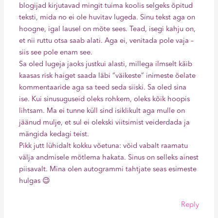
blogijad kirjutavad mingit tuima koolis selgeks õpitud
teksti, mida no ei ole huvitav lugeda. Sinu tekst aga on
hoogne, igal lausel on mõte sees. Tead, isegi kahju on,
et nii ruttu otsa saab alati. Aga ei, venitada pole vaja –
siis see pole enam see.
Sa oled lugeja jaoks justkui alasti, millega ilmselt käib
kaasas risk haiget saada läbi “väikeste” inimeste õelate
kommentaaride aga sa teed seda siiski. Sa oled sina
ise. Kui sinusuguseid oleks rohkem, oleks kõik hoopis
lihtsam. Ma ei tunne küll sind isiklikult aga mulle on
jäänud mulje, et sul ei olekski viitsimist veiderdada ja
mängida kedagi teist.
Pikk jutt lühidalt kokku võetuna: võid vabalt raamatu
välja andmisele mõtlema hakata. Sinus on selleks ainest
piisavalt. Mina olen autogrammi tahtjate seas esimeste
hulgas 😉
Reply