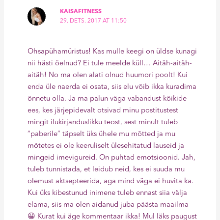
KAISAFITNESS
29. DETS. 2017 AT 11:50
Ohsapühamüristus! Kas mulle keegi on üldse kunagi
nii hästi öelnud? Ei tule meelde küll… Aitäh-aitäh-
aitäh! No ma olen alati olnud huumori poolt! Kui
enda üle naerda ei osata, siis elu võib ikka kuradima
õnnetu olla. Ja ma palun väga vabandust kõikide
ees, kes järjepidevalt otsivad minu postitustest
mingit ilukirjanduslikku teost, sest minult tuleb
“paberile” täpselt üks ühele mu mõtted ja mu
mõtetes ei ole keeruliselt ülesehitatud lauseid ja
mingeid imevigureid. On puhtad emotsioonid. Jah,
tuleb tunnistada, et leidub neid, kes ei suuda mu
olemust aktsepteerida, aga mind väga ei huvita ka.
Kui üks kibestunud inimene tuleb ennast siia välja
elama, siis ma olen aidanud juba päästa maailma
😀 Kurat kui äge kommentaar ikka! Mul läks paugust