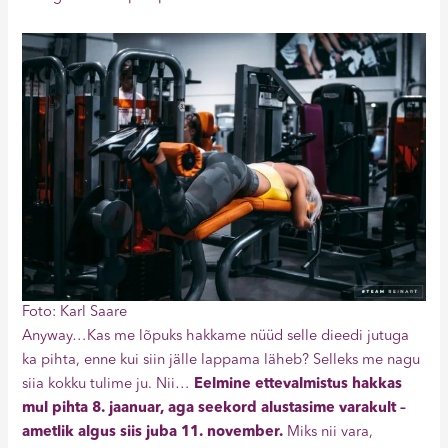
Foto: Karl Saare
Anyway…Kas me lõpuks hakkame nüüd selle dieedi jutuga
ka pihta, enne kui siin jälle lappama läheb? Selleks me nagu
siia kokku tulime ju. Nii…
Eelmine ettevalmistus hakkas
mul pihta 8. jaanuar, aga seekord alustasime varakult –
ametlik algus siis juba 11. november.
Miks nii vara,