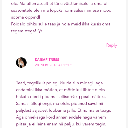
ole. Ma ütlen asualt et tänu võistlemisele ja oma off
seasonitele olen ma lõpuks normaalse inimese moodi
sööma õppind!
Pöidald pihku sulle taas ja hoia meid ikka kursis oma
tegemistega! 🙂
Reply
KAISAFITNESS
28. NOV. 2018 AT 12:05
Tead, tegelikult polegi kiruda siin midagi, aga
endamini ikka mõtlen, et mõtle kui lihtne oleks
hakata dieeti pidama sellise +5kg pealt näiteks.
Samas jällegi ongi, ma oleks pidanud suvel nii
paljdest asjadest loobuma jälle. Et no ma ei teagi.
Aga õnneks iga kord annan endale nagu vähem
piitsa ja ei leina enam nii palju, kui varem tegin.