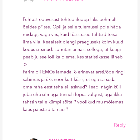
28. NOV. 2018 AT 14:10
Puhtast edevusest tehtud iluopp läks pehmelt
öeldes p* sse. Opil ja selle tulemusel pole häda
midagi, väga viis, kuid tüsistused tahtsid teise
ilma viia. Reaalselt olengi praeguseks kolm kuud
kodus sitsinud. Lohutan ennast sellega, et keegi
peab ju see loll ka olema, kes statistikasse läheb
☺
Parim oli EMOs lamada, 8 erinevat arsti/õde ringi
sebimas ja üks noor kutt küsis, et ega sa seda
oma raha eest teha ei lasknud? Tead, nägin küll
juba ühe silmaga tunneli lõpus valgust, aga ikka
tahtsin talle kümpi sõita ? voolikud mu mõlemas
käes päästsid ta näo ?
Reply