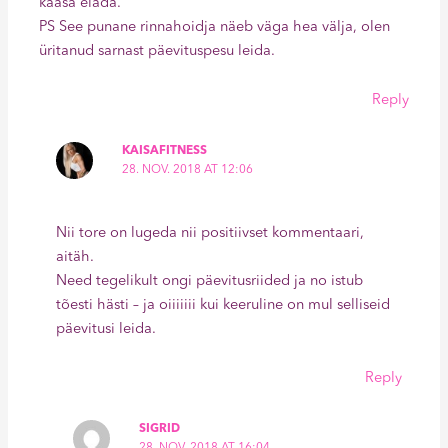
kaasa elada.
PS See punane rinnahoidja näeb väga hea välja, olen
üritanud sarnast päevituspesu leida.
Reply
KAISAFITNESS
28. NOV. 2018 AT 12:06
Nii tore on lugeda nii positiivset kommentaari,
aitäh.
Need tegelikult ongi päevitusriided ja no istub
tõesti hästi – ja oiiiiiii kui keeruline on mul selliseid
päevitusi leida.
Reply
SIGRID