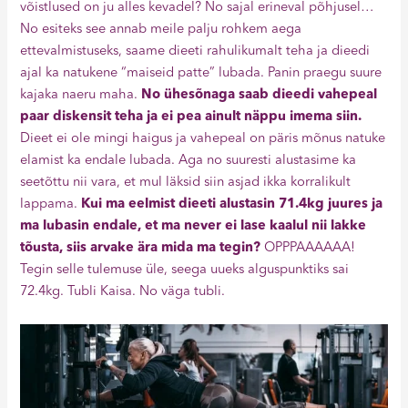
võistlused on ju alles kevadel? No sajal erineval põhjusel…
No esiteks see annab meile palju rohkem aega
ettevalmistuseks, saame dieeti rahulikumalt teha ja dieedi
ajal ka natukene “maiseid patte” lubada. Panin praegu suure
kajaka naeru maha.
No ühesõnaga saab dieedi vahepeal
paar diskensit teha ja ei pea ainult näppu imema siin.
Dieet ei ole mingi haigus ja vahepeal on päris mõnus natuke
elamist ka endale lubada. Aga no suuresti alustasime ka
seetõttu nii vara, et mul läksid siin asjad ikka korralikult
lappama.
Kui ma eelmist dieeti alustasin 71.4kg juures ja
ma lubasin endale, et ma never ei lase kaalul nii lakke
tõusta, siis arvake ära mida ma tegin?
OPPPAAAAAA!
Tegin selle tulemuse üle, seega uueks alguspunktiks sai
72.4kg. Tubli Kaisa. No väga tubli.