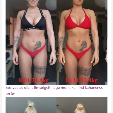
Eestvaates siis… Ilmselgelt nägu morn, kui rind kahanenud
on 😀