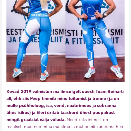
Kevad 2019 valmistun ma ilmselgelt uuesti Team Reinarti
all, ehk siis Peep timmib minu toitumist ja trenne (ja on
mulle psühholoog, isa, vend, naabrimees ja sõbranna
ühes isikus) ja Eleri üritab taaskord ühest puupakust
mingit graatsiat välja võluda.
Need kaks inimest on
reaalselt muutnud minu maailma ja mul on nii kuradima hea