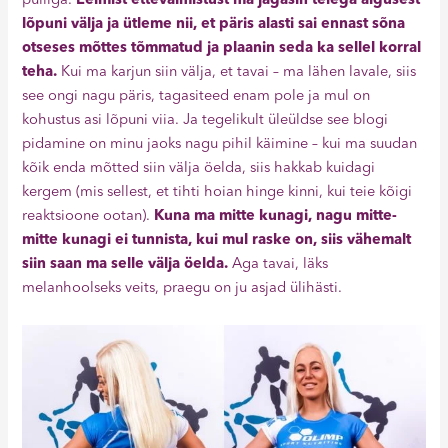
pulliga.
Eelmist ettevalmistust ma jagasin teiega algusest
lõpuni välja ja ütleme nii, et päris alasti sai ennast sõna
otseses mõttes tõmmatud ja plaanin seda ka sellel korral
teha.
Kui ma karjun siin välja, et tavai – ma lähen lavale, siis
see ongi nagu päris, tagasiteed enam pole ja mul on
kohustus asi lõpuni viia. Ja tegelikult üleüldse see blogi
pidamine on minu jaoks nagu pihil käimine – kui ma suudan
kõik enda mõtted siin välja öelda, siis hakkab kuidagi
kergem (mis sellest, et tihti hoian hinge kinni, kui teie kõigi
reaktsioone ootan).
Kuna ma mitte kunagi, nagu mitte-
mitte kunagi ei tunnista, kui mul raske on, siis vähemalt
siin saan ma selle välja öelda.
Aga tavai, läks
melanhoolseks veits, praegu on ju asjad ülihästi.