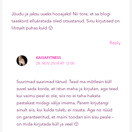
Jõudu ja jaksu uueks hooajaks! Nii tore, et sa blogi
taaskord elluäratada oled otsustanud. Sinu kirjutised on
lihtsalt puhas kuld 🙂
Reply
KAISAFITNESS
28. NOV. 2018 AT 12:00
Suurimad suurimad tänud. Tead ma mõtlesin küll
suvel sada korda, et istun maha ja kirjutan, aga tead
kui vaimu peal ei ole, siis no ei taha hakata
pastakast midagi välja imema. Parem kirjutangi
ainult siis, kui kulda tuleb, ei risusta. Aga no nüüd
on garanteeritud, et maini toodan siin sisu peale –
on mida kirjutada küll ja veel 🙂