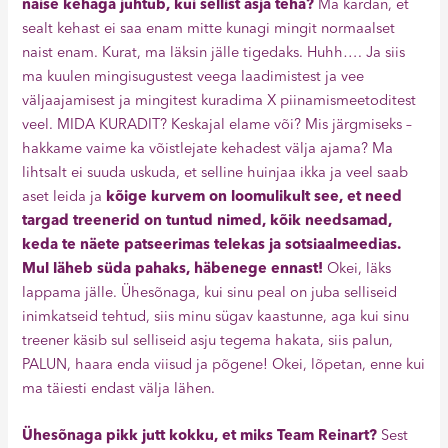
naise kehaga juhtub, kui sellist asja teha?
Ma kardan, et
sealt kehast ei saa enam mitte kunagi mingit normaalset
naist enam. Kurat, ma läksin jälle tigedaks. Huhh…. Ja siis
ma kuulen mingisugustest veega laadimistest ja vee
väljaajamisest ja mingitest kuradima X piinamismeetoditest
veel. MIDA KURADIT? Keskajal elame või? Mis järgmiseks –
hakkame vaime ka võistlejate kehadest välja ajama? Ma
lihtsalt ei suuda uskuda, et selline huinjaa ikka ja veel saab
aset leida ja
kõige kurvem on loomulikult see, et need
targad treenerid on tuntud nimed, kõik needsamad,
keda te näete patseerimas telekas ja sotsiaalmeedias.
Mul läheb süda pahaks, häbenege ennast!
Okei, läks
lappama jälle. Ühesõnaga, kui sinu peal on juba selliseid
inimkatseid tehtud, siis minu sügav kaastunne, aga kui sinu
treener käsib sul selliseid asju tegema hakata, siis palun,
PALUN, haara enda viisud ja põgene! Okei, lõpetan, enne kui
ma täiesti endast välja lähen.
Ühesõnaga pikk jutt kokku, et miks Team Reinart?
Sest