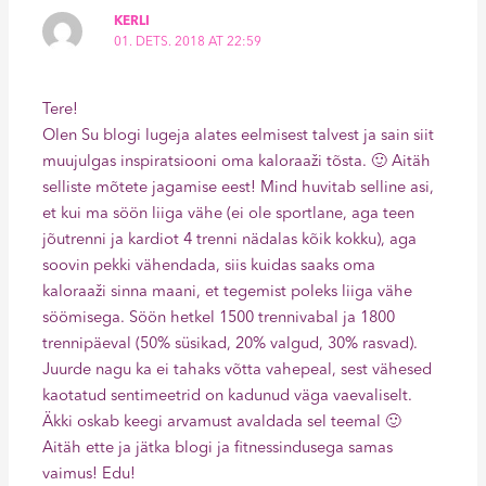
KERLI
01. DETS. 2018 AT 22:59
Tere!
Olen Su blogi lugeja alates eelmisest talvest ja sain siit
muujulgas inspiratsiooni oma kaloraaži tõsta. 🙂 Aitäh
selliste mõtete jagamise eest! Mind huvitab selline asi,
et kui ma söön liiga vähe (ei ole sportlane, aga teen
jõutrenni ja kardiot 4 trenni nädalas kõik kokku), aga
soovin pekki vähendada, siis kuidas saaks oma
kaloraaži sinna maani, et tegemist poleks liiga vähe
söömisega. Söön hetkel 1500 trennivabal ja 1800
trennipäeval (50% süsikad, 20% valgud, 30% rasvad).
Juurde nagu ka ei tahaks võtta vahepeal, sest vähesed
kaotatud sentimeetrid on kadunud väga vaevaliselt.
Äkki oskab keegi arvamust avaldada sel teemal 🙂
Aitäh ette ja jätka blogi ja fitnessindusega samas
vaimus! Edu!