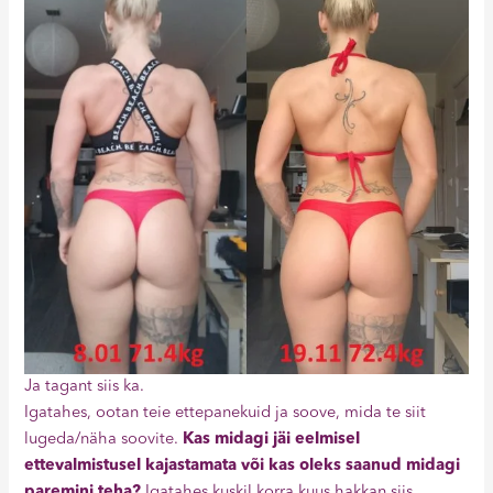
Ja tagant siis ka.
Igatahes, ootan teie ettepanekuid ja soove, mida te siit
lugeda/näha soovite.
Kas midagi jäi eelmisel
ettevalmistusel kajastamata või kas oleks saanud midagi
paremini teha?
Igatahes kuskil korra kuus hakkan siis