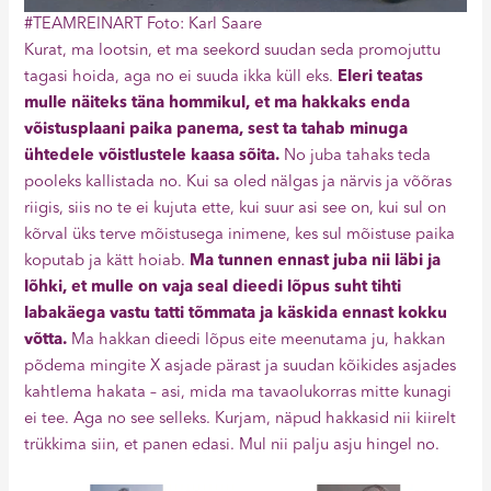
#TEAMREINART Foto: Karl Saare
Kurat, ma lootsin, et ma seekord suudan seda promojuttu
tagasi hoida, aga no ei suuda ikka küll eks.
Eleri teatas
mulle näiteks täna hommikul, et ma hakkaks enda
võistusplaani paika panema, sest ta tahab minuga
ühtedele võistlustele kaasa sõita.
No juba tahaks teda
pooleks kallistada no. Kui sa oled nälgas ja närvis ja võõras
riigis, siis no te ei kujuta ette, kui suur asi see on, kui sul on
kõrval üks terve mõistusega inimene, kes sul mõistuse paika
koputab ja kätt hoiab.
Ma tunnen ennast juba nii läbi ja
lõhki, et mulle on vaja seal dieedi lõpus suht tihti
labakäega vastu tatti tõmmata ja käskida ennast kokku
võtta.
Ma hakkan dieedi lõpus eite meenutama ju, hakkan
põdema mingite X asjade pärast ja suudan kõikides asjades
kahtlema hakata – asi, mida ma tavaolukorras mitte kunagi
ei tee. Aga no see selleks. Kurjam, näpud hakkasid nii kiirelt
trükkima siin, et panen edasi. Mul nii palju asju hingel no.