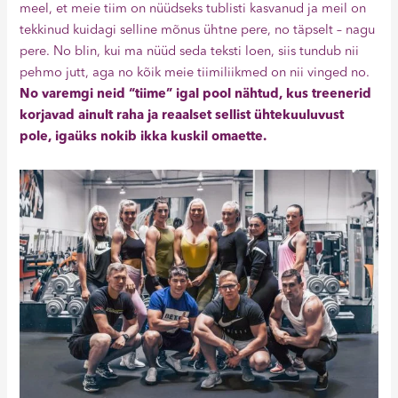
meel, et meie tiim on nüüdseks tublisti kasvanud ja meil on
tekkinud kuidagi selline mõnus ühtne pere, no täpselt – nagu
pere. No blin, kui ma nüüd seda teksti loen, siis tundub nii
pehmo jutt, aga no kõik meie tiimiliikmed on nii vinged no.
No varemgi neid “tiime” igal pool nähtud, kus treenerid
korjavad ainult raha ja reaalset sellist ühtekuuluvust
pole, igaüks nokib ikka kuskil omaette.