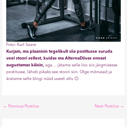
Foto: Karl Saare
Kurjam, ma plaanisin tegelikult siia postitusse suruda
veel stoori sellest, kuidas ma AlternaDiivas ennast
augustamas käisin,
aga… jätame selle loo siis järgmisesse
postitusse, läheb pikaks see stoori siin. Olge mõnusad ja
äratame selle blogi nüüd uuesti ellu 🙂
←
Previous Postitus
Next Postitus
→