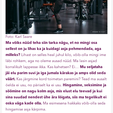
Foto: Karl Saare
Ma võiks nüüd teha siin tarka nägu, et no mingi osa
sellest on ju lihas ka ja kuidagi asja pehmendada, aga
milleks?
Lihast on selles heal juhul kilo, võib-olla mingi ime
läbi rohkem, aga no oleme ausad nüüd. Ma lasin asjad
korralikult lappesse ikka. Kas kahetsen? Ei…
Mu seljataha
jäi elu parim suvi ja iga jumala kärakas ja amps olid seda
väärt.
Kas järgmine kord toimetan paremini? Tead ma ausalt
öelda ei usu, no päriselt ka ei usu.
Hingamine, seksimine ja
söömine on nagu kolm asja, mis elust elu teevad ja kui
sina suudad nendest ühe ära lõigata, siis ma tegelikult ei
oska väga kade olla.
Ma esimesena hakkaks võib-olla seda
hingamise asja kärpima.