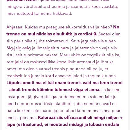
mingeid võrdluspilte sheerima ja saame siis koos vaadata,
mis muutused toimuma hakkavad.
Ahjaaaa! Kuidas mu praegune elukorraldus välja näeb?
No
trenne on mul nädalas ainult 4tk ja cardiot 0.
Sedasi olen
siin päris pikalt juba toimetanud. Kava jaguneb siis tuhar-
õlg-jalg-selg ja ilmselgelt tuhara ja jalatrennis on vaja siis
sisuliselt sünnitama hakata. Maru uhke on tegelikult olla ka,
sest jalal on raskused ikka korralikult arenenud ja lõpuks
ometi ma olen suutnud trennis pingutada nii palju, et
reaalselt iga jumala kord annavad jalad ja tagumik tunda.
Lõpuks ometi ma ei käi enam trennis vaid ma teen trenni
– ainult trennis käimine tulemust väga ei anna.
Ja kes mu
Instagrami jälgivad siis gaaaddeeeeem ma sain endale ju
need neoonroosad tõstejalanõud – juba need annavad nii
palju kükkimisele juurde ja no tahad kohe minna sinna puuri
ennast piinama.
Kaloraaž siis offseasonil oli mingi miljon +
lape (ei kaalunud, ei mõõtnud midagi ja lubasin endale