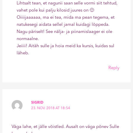
Lihtsalt tean, et nagunii saan selle vormi siit tehtud,
vahet pole kui palju kilosid juures on 🙂
Oiiiijaaaaaa, ma ei tea, mida ma pean tegema, et
natukesegi aidata sellel jamal kuidagi lõppeda.
Nagu päriselt! See nälja- ja piinamislaager ei ole
normaalne.
Jeiiii! Aitäh sulle ja hoia meid ka kursis, kuidas sul
läheb.
Reply
SIGRID
23. NOV. 2018 AT 18:54
Väga lahe, et jälle võistled. Ausalt on väga põnev Sulle