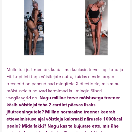
Mulle tuli just meelde, kuidas ma kuulasin terve sügishooaja
Fitshopi leti taga võistlejate nuttu, kuidas nende targad
treenerid on pannud nad mingitele X dieetidele, mis minu
mõistusele tunduvad karmimad kui mingid Siberi
vangilaagrid no.
Nagu milline terve mõistusega treener
käsib võistlejal teha 2 cardiot päevas lisaks
jõutreeningutele? Milline normaalne treener keerab
ettevalmistuse ajal võistleja kaloraaži närusele 1000kcal
peale? Mida fakki? Nagu kas te kujutate ette, mis ühe