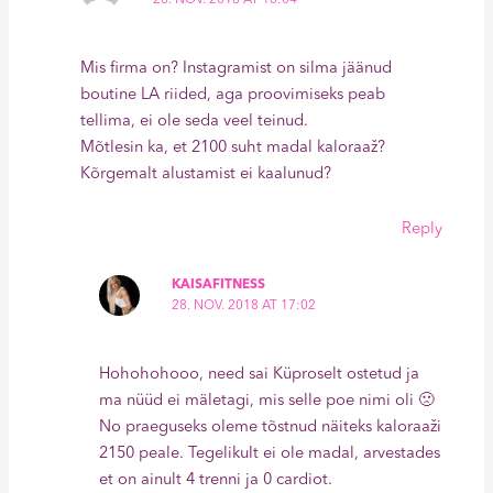
28. NOV. 2018 AT 16:04
Mis firma on? Instagramist on silma jäänud
boutine LA riided, aga proovimiseks peab
tellima, ei ole seda veel teinud.
Mõtlesin ka, et 2100 suht madal kaloraaž?
Kõrgemalt alustamist ei kaalunud?
Reply
KAISAFITNESS
28. NOV. 2018 AT 17:02
Hohohohooo, need sai Küproselt ostetud ja
ma nüüd ei mäletagi, mis selle poe nimi oli 🙁
No praeguseks oleme tõstnud näiteks kaloraaži
2150 peale. Tegelikult ei ole madal, arvestades
et on ainult 4 trenni ja 0 cardiot.