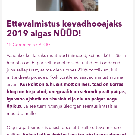
Ettevalmistus kevadhooajaks
2019 algas NÜÜD!
15 Comments
/
BLOGI
Vaadake, kui laisaks muutuvad inimesed, kui neil kõht täis ja
hea olla on. Ei päriselt, ma olen seda uut dieeti oodanud
juba sellepärast, et ma olen umbes 210% tootlikum, kui
mitte dieeti pidades. Kõik võistlejad saavad minust aru ma
arvan.
Kui kõht on tühi, siis mott on laes, toad on korras,
blogi on kirjutatud, unegraafik on sekundi pealt paigas,
iga vaba ajahetk on sisustatud ja elu on paigas nagu
õpikus.
Ja see tuim rutiin ja üleorganiseeritus lihtsalt nii
meeldib mulle.
Olgu, aga teeme siis uuesti otsa lahti selle ettevalmistuse