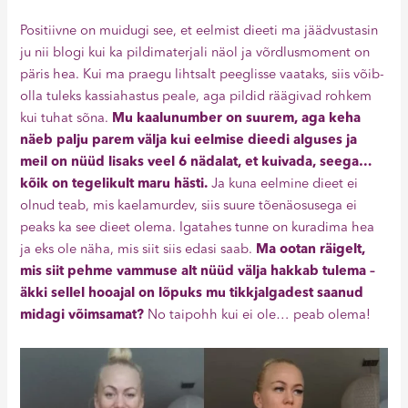
Positiivne on muidugi see, et eelmist dieeti ma jäädvustasin
ju nii blogi kui ka pildimaterjali näol ja võrdlusmoment on
päris hea. Kui ma praegu lihtsalt peeglisse vaataks, siis võib-
olla tuleks kassiahastus peale, aga pildid räägivad rohkem
kui tuhat sõna.
Mu kaalunumber on suurem, aga keha
näeb palju parem välja kui eelmise dieedi alguses ja
meil on nüüd lisaks veel 6 nädalat, et kuivada, seega…
kõik on tegelikult maru hästi.
Ja kuna eelmine dieet ei
olnud teab, mis kaelamurdev, siis suure tõenäosusega ei
peaks ka see dieet olema. Igatahes tunne on kuradima hea
ja eks ole näha, mis siit siis edasi saab.
Ma ootan räigelt,
mis siit pehme vammuse alt nüüd välja hakkab tulema –
äkki sellel hooajal on lõpuks mu tikkjalgadest saanud
midagi võimsamat?
No taipohh kui ei ole… peab olema!