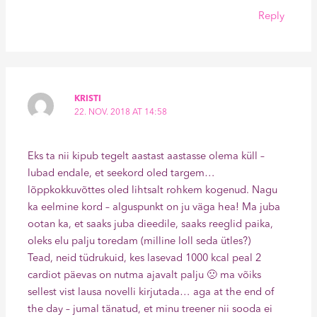
Reply
KRISTI
22. NOV. 2018 AT 14:58
Eks ta nii kipub tegelt aastast aastasse olema küll –
lubad endale, et seekord oled targem…
lõppkokkuvõttes oled lihtsalt rohkem kogenud. Nagu
ka eelmine kord – alguspunkt on ju väga hea! Ma juba
ootan ka, et saaks juba dieedile, saaks reeglid paika,
oleks elu palju toredam (milline loll seda ütles?)
Tead, neid tüdrukuid, kes lasevad 1000 kcal peal 2
cardiot päevas on nutma ajavalt palju 🙁 ma võiks
sellest vist lausa novelli kirjutada… aga at the end of
the day – jumal tänatud, et minu treener nii sooda ei