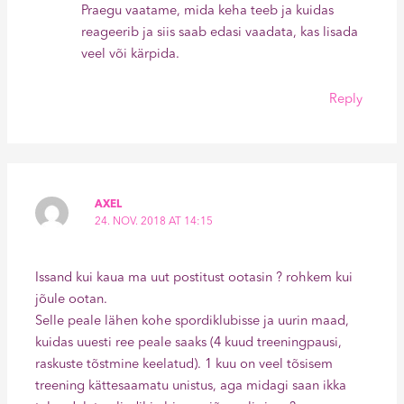
Praegu vaatame, mida keha teeb ja kuidas
reageerib ja siis saab edasi vaadata, kas lisada
veel või kärpida.
Reply
AXEL
24. NOV. 2018 AT 14:15
Issand kui kaua ma uut postitust ootasin ? rohkem kui
jõule ootan.
Selle peale lähen kohe spordiklubisse ja uurin maad,
kuidas uuesti ree peale saaks (4 kuud treeningpausi,
raskuste tõstmine keelatud). 1 kuu on veel tõsisem
treening kättesaamatu unistus, aga midagi saan ikka