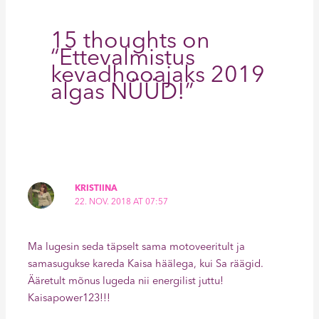
15 thoughts on
“Ettevalmistus
kevadhooajaks 2019
algas NÜÜD!”
KRISTIINA
22. NOV. 2018 AT 07:57
Ma lugesin seda täpselt sama motoveeritult ja
samasugukse kareda Kaisa häälega, kui Sa räägid.
Ääretult mõnus lugeda nii energilist juttu!
Kaisapower123!!!