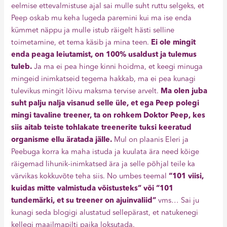
eelmise ettevalmistuse ajal sai mulle suht ruttu selgeks, et
Peep oskab mu keha lugeda paremini kui ma ise enda
kümmet näppu ja mulle istub räigelt hästi selline
toimetamine, et tema käsib ja mina teen.
Ei ole mingit
enda peaga leiutamist, on 100% usaldust ja tulemus
tuleb.
Ja ma ei pea hinge kinni hoidma, et keegi minuga
mingeid inimkatseid tegema hakkab, ma ei pea kunagi
tulevikus mingit lõivu maksma tervise arvelt.
Ma olen juba
suht palju nalja visanud selle üle, et ega Peep polegi
mingi tavaline treener, ta on rohkem Doktor Peep, kes
siis aitab teiste tohlakate treenerite tuksi keeratud
organisme ellu äratada jälle.
Mul on plaanis Eleri ja
Peebuga korra ka maha istuda ja kuulata ära need kõige
räigemad lihunik-inimkatsed ära ja selle põhjal teile ka
värvikas kokkuvõte teha siis. No umbes teemal
“101 viisi,
kuidas mitte valmistuda võistusteks” või “101
tundemärki, et su treener on ajuinvaliid”
vms… Sai ju
kunagi seda blogigi alustatud sellepärast, et natukenegi
kellegi maailmapilti paika loksutada.