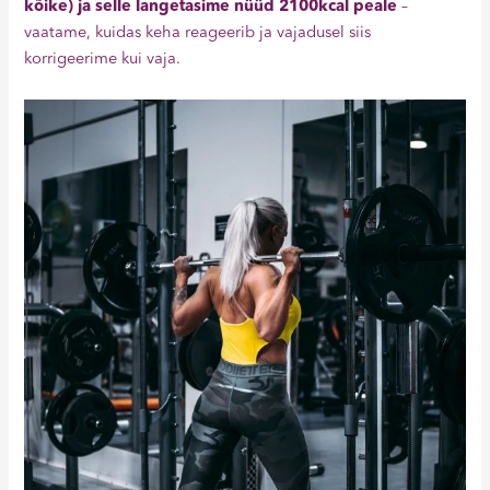
kõike) ja selle langetasime nüüd 2100kcal peale
–
vaatame, kuidas keha reageerib ja vajadusel siis
korrigeerime kui vaja.