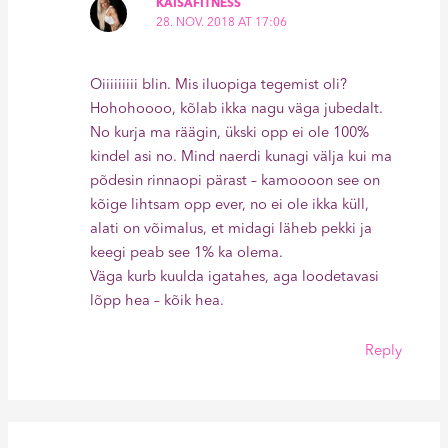
KAISAFITNESS
28. NOV. 2018 AT 17:06
Oiiiiiiiii blin. Mis iluopiga tegemist oli?
Hohohoooo, kõlab ikka nagu väga jubedalt.
No kurja ma räägin, ükski opp ei ole 100%
kindel asi no. Mind naerdi kunagi välja kui ma
põdesin rinnaopi pärast – kamoooon see on
kõige lihtsam opp ever, no ei ole ikka küll,
alati on võimalus, et midagi läheb pekki ja
keegi peab see 1% ka olema.
Väga kurb kuulda igatahes, aga loodetavasi
lõpp hea – kõik hea.
Reply