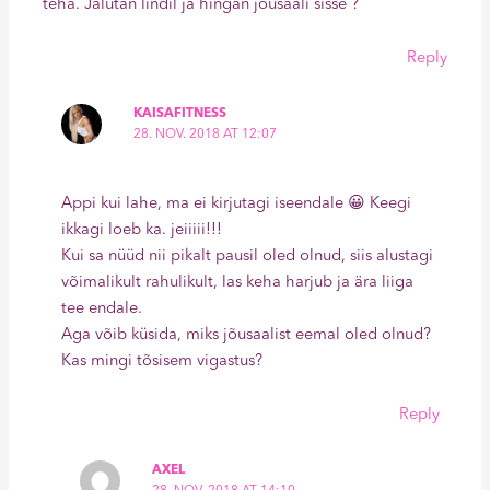
teha. Jalutan lindil ja hingan jõusaali sisse ?
Reply
KAISAFITNESS
28. NOV. 2018 AT 12:07
Appi kui lahe, ma ei kirjutagi iseendale 😀 Keegi
ikkagi loeb ka. jeiiiii!!!
Kui sa nüüd nii pikalt pausil oled olnud, siis alustagi
võimalikult rahulikult, las keha harjub ja ära liiga
tee endale.
Aga võib küsida, miks jõusaalist eemal oled olnud?
Kas mingi tõsisem vigastus?
Reply
AXEL