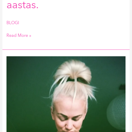
aastas.
BLOGI
Read More »
Rasvapõletuse
imenipid:
fasting,
HIIT,
paleo,
keto,
zumba,
peale
kella
kuute
söömine?