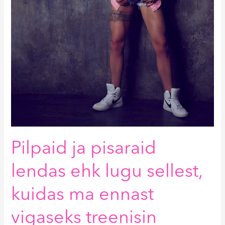
treenisin
Pilpaid ja pisaraid
lendas ehk lugu sellest,
kuidas ma ennast
vigaseks treenisin