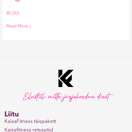
BLOGI
Read More »
Elustiil, mitte järjekordne dieet
Liitu
KaisaFitness täispakett
Kaisafitness retseptid