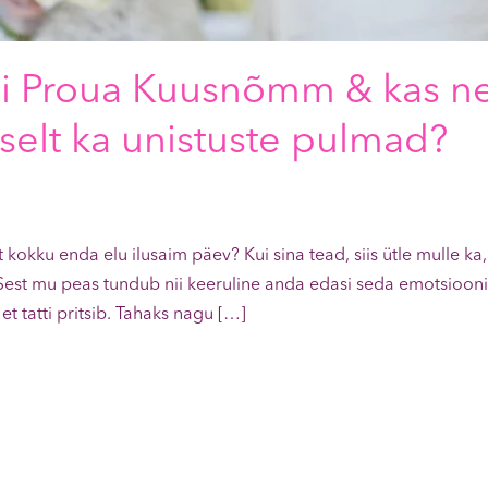
 sai Proua Kuusnõmm & kas n
selt ka unistuste pulmad?
lt kokku enda elu ilusaim päev? Kui sina tead, siis ütle mulle ka
 Sest mu peas tundub nii keeruline anda edasi seda emotsiooni,
t tatti pritsib. Tahaks nagu […]