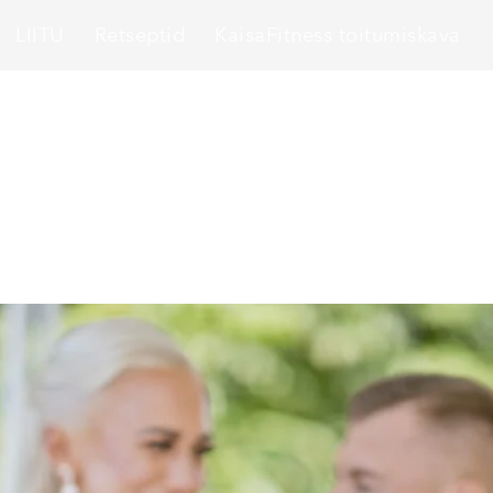
LIITU
Retseptid
KaisaFitness toitumiskava