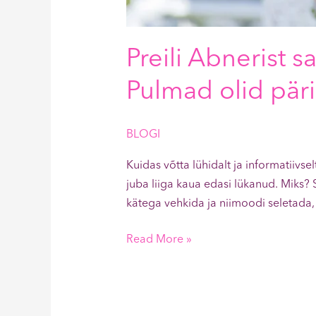
Preili Abnerist
Pulmad olid päri
BLOGI
Kuidas võtta lühidalt ja informatiivse
juba liiga kaua edasi lükanud. Miks?
kätega vehkida ja niimoodi seletada, e
Read More »