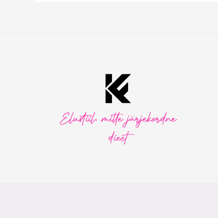
Elustiil, mitte järjekordne
dieet