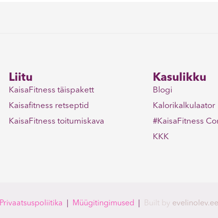
Liitu
Kasulikku
KaisaFitness täispakett
Blogi
Kaisafitness retseptid
Kalorikalkulaator
KaisaFitness toitumiskava
#KaisaFitness C
KKK
Privaatsuspoliitika
|
Müügitingimused
|
Built
by
evelinolev.e