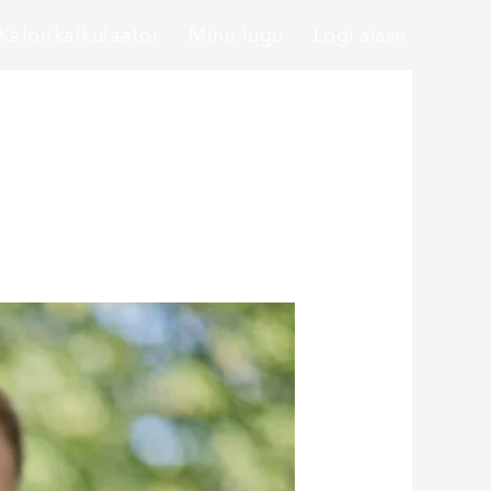
Kalorikalkulaator
Minu lugu
Logi sisse