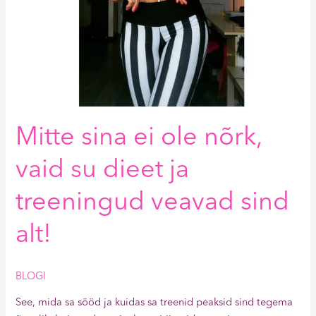
sind
alt!
Mitte sina ei ole nõrk,
vaid su dieet ja
treeningud veavad sind
alt!
BLOGI
See, mida sa sööd ja kuidas sa treenid peaksid sind tegema