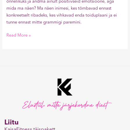
õnnelikuks ja andma ainult positiivseid emotsioone, aga
mida ma näen? Ma näen inimesi, kes tõmbavad ennast
konkreetselt ribadeks, kes vihkavad enda toiduplaani ja ei
tunne ennast mitte grammigi paremini.
Read More »
Elustiil, mitte järjekordne dieet
Liitu
KaisaFitness täispakett