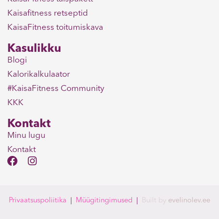
Kaisafitness retseptid
KaisaFitness toitumiskava
Kasulikku
Blogi
Kalorikalkulaator
#KaisaFitness Community
KKK
Kontakt
Minu lugu
Kontakt
F
I
a
n
c
s
e
t
b
a
Privaatsuspoliitika
|
Müügitingimused
|
Built
by
evelinolev.ee
o
g