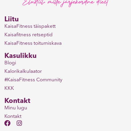
Elustiil, mitte järjekordne dieet
Liitu
KaisaFitness täispakett
Kaisafitness retseptid
KaisaFitness toitumiskava
Kasulikku
Blogi
Kalorikalkulaator
#KaisaFitness Community
KKK
Kontakt
Minu lugu
Kontakt
F
I
a
n