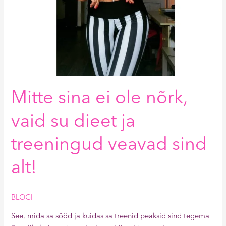
sind
alt!
Mitte sina ei ole nõrk,
vaid su dieet ja
treeningud veavad sind
alt!
BLOGI
See, mida sa sööd ja kuidas sa treenid peaksid sind tegema