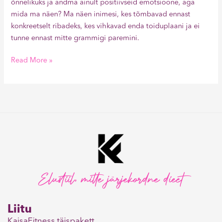
õnnelikuks ja andma ainult positiivseid emotsioone, aga
mida ma näen? Ma näen inimesi, kes tõmbavad ennast
konkreetselt ribadeks, kes vihkavad enda toiduplaani ja ei
tunne ennast mitte grammigi paremini.
Read More »
Elustiil, mitte järjekordne dieet
Liitu
KaisaFitness täispakett