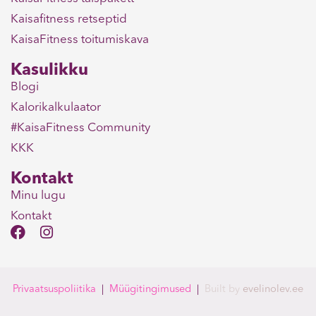
Kaisafitness retseptid
KaisaFitness toitumiskava
Kasulikku
Blogi
Kalorikalkulaator
#KaisaFitness Community
KKK
Kontakt
Minu lugu
Kontakt
F
I
a
n
c
s
e
t
b
a
Privaatsuspoliitika
|
Müügitingimused
|
Built
by
evelinolev.ee
o
g