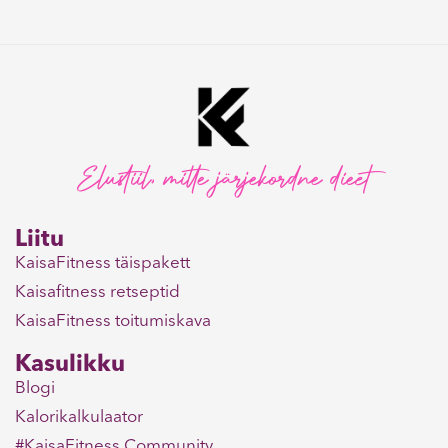
Elustiil, mitte järjekordne dieet
Liitu
KaisaFitness täispakett
Kaisafitness retseptid
KaisaFitness toitumiskava
Kasulikku
Blogi
Kalorikalkulaator
#KaisaFitness Community