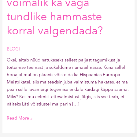
võimalik ka väga
tundlike hammaste
korral valgendada?
BLOGI
Okei, aitab nüüd natukeseks sellest paljast tagumikust ja
toitumise teemast ja sukeldume ilumaailmasse. Kuna sellel
hooajal mul on plaanis võistelda ka Hispaanias Euroopa
Meistrikatel, siis ma teadsin juba valmistuma hakates, et ma
pean selle lavameigi tegemise endale kuidagi käppa saama.
Miks? Kes mu eelmist ettevalmistust jälgis, siis see teab, et
näiteks Läti võistlustel ma panin […]
Read More »