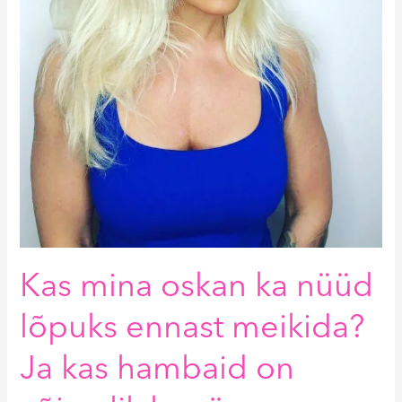
hambaid
on
võimalik
ka
väga
tundlike
hammaste
korral
valgendada?
Kas mina oskan ka nüüd
lõpuks ennast meikida?
Ja kas hambaid on