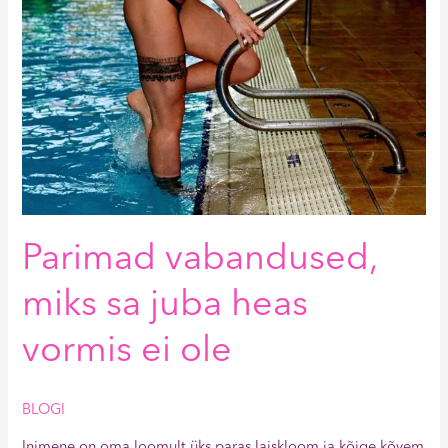
Parimad vabandused,
miks sa juba heas
vormis ei ole
BLOGI
Inimene on oma loomult üks paras laiskloom ja kõige kõvem