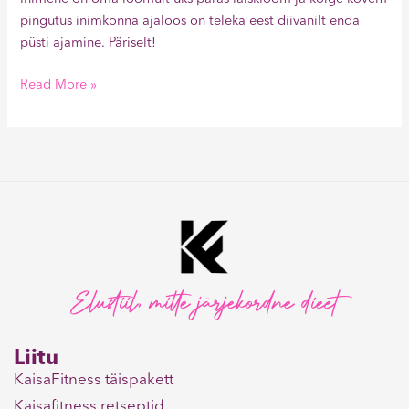
pingutus inimkonna ajaloos on teleka eest diivanilt enda
püsti ajamine. Päriselt!
Read More »
Elustiil, mitte järjekordne dieet
Liitu
KaisaFitness täispakett
Kaisafitness retseptid