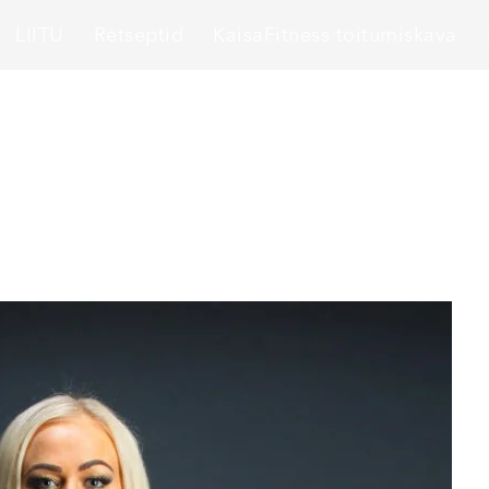
LIITU
Retseptid
KaisaFitness toitumiskava