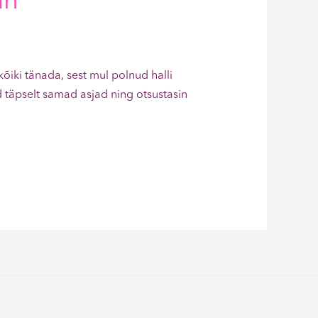
an
õiki tänada, sest mul polnud halli
id täpselt samad asjad ning otsustasin