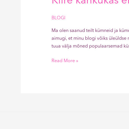
Kiire kähkukas eh
BLOGI
Ma olen saanud teilt kümneid ja kümne
aimugi, et minu blogi võiks üleüldse 
tuua välja mõned populaarsemad küs
Read More »