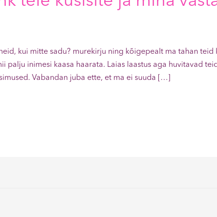
k teie küsisite ja mina vast
id, kui mitte sadu? murekirju ning kõigepealt ma tahan teid k
nii palju inimesi kaasa haarata. Laias laastus aga huvitavad te
imused. Vabandan juba ette, et ma ei suuda […]