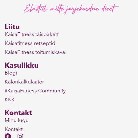
Elustiil, mitte järjekordne dieet
Liitu
KaisaFitness täispakett
Kaisafitness retseptid
KaisaFitness toitumiskava
Kasulikku
Blogi
Kalorikalkulaator
#KaisaFitness Community
KKK
Kontakt
Minu lugu
Kontakt
F
I