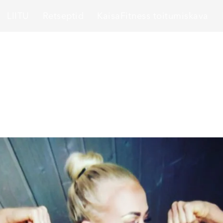
LIITU
Retseptid
KaisaFitness toitumiskava