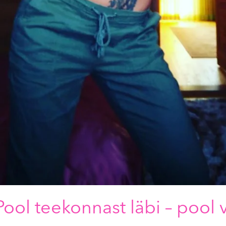
ool teekonnast läbi – pool 