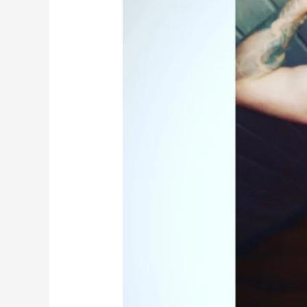
pool
veel
ees.