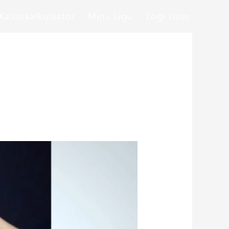
Kalorikalkulaator
Minu lugu
Logi sisse