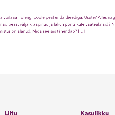
ja voilaaa – olengi poole peal enda dieediga. Usute? Alles nagu
mad peast välja kraapinud ja lakun pontšikute vaateaknaid? N
lmistus on alanud. Mida see siis tähendab? […]
Liitu
Kasulikku