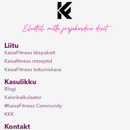
Elustiil, mitte järjekordne dieet
Liitu
KaisaFitness täispakett
Kaisafitness retseptid
KaisaFitness toitumiskava
Kasulikku
Blogi
Kalorikalkulaator
#KaisaFitness Community
KKK
Kontakt