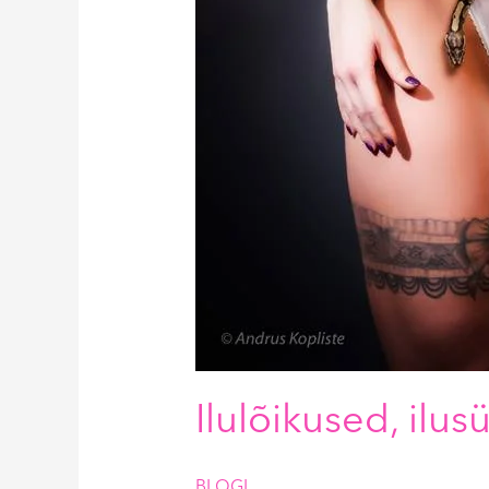
Ilulõikused, ilu
BLOGI