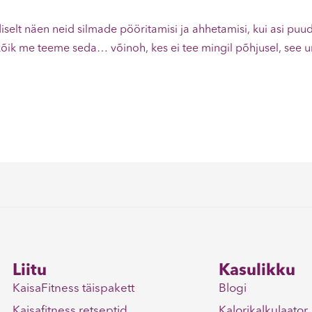
selt näen neid silmade pööritamisi ja ahhetamisi, kui asi puud
kõik me teeme seda… võinoh, kes ei tee mingil põhjusel, see u
Liitu
Kasulikku
KaisaFitness täispakett
Blogi
Kaisafitness retseptid
Kalorikalkulaator