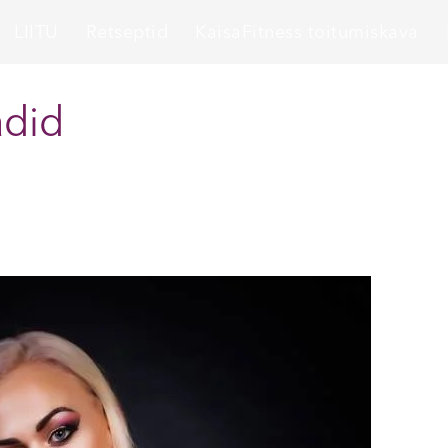
LIITU
Retseptid
KaisaFitness toitumiskava
adid