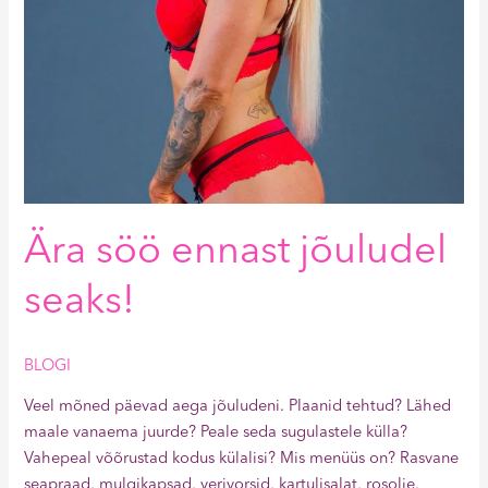
Ära söö ennast jõuludel
seaks!
BLOGI
Veel mõned päevad aega jõuludeni. Plaanid tehtud? Lähed
maale vanaema juurde? Peale seda sugulastele külla?
Vahepeal võõrustad kodus külalisi? Mis menüüs on? Rasvane
seapraad, mulgikapsad, verivorsid, kartulisalat, rosolje,