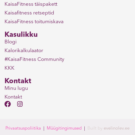
KaisaFitness täispakett
Kaisafitness retseptid
KaisaFitness toitumiskava
Kasulikku
Blogi
Kalorikalkulaator
#KaisaFitness Community
KKK
Kontakt
Minu lugu
Kontakt
F
I
a
n
c
s
e
t
b
a
Privaatsuspoliitika
|
Müügitingimused
|
Built
by
evelinolev.ee