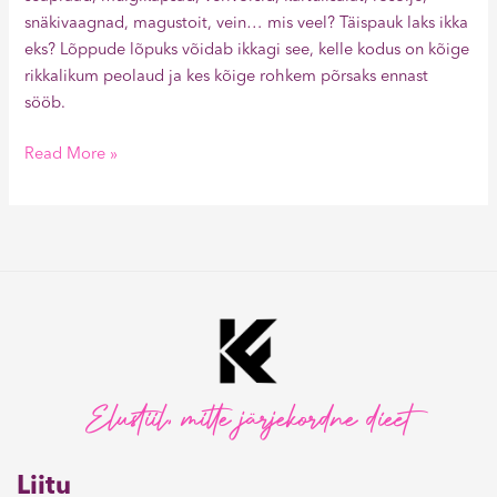
snäkivaagnad, magustoit, vein… mis veel? Täispauk laks ikka
eks? Lõppude lõpuks võidab ikkagi see, kelle kodus on kõige
rikkalikum peolaud ja kes kõige rohkem põrsaks ennast
sööb.
Read More »
Elustiil, mitte järjekordne dieet
Liitu