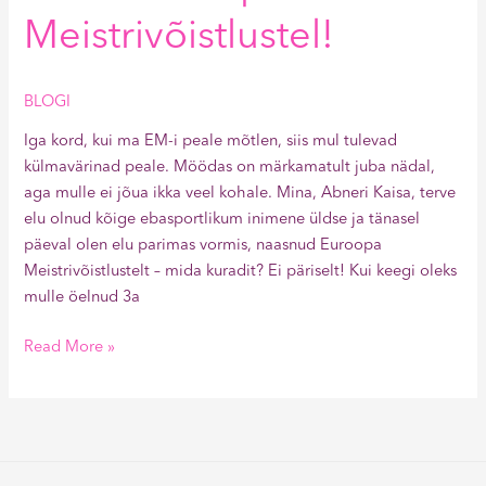
Meistrivõistlustel!
BLOGI
Iga kord, kui ma EM-i peale mõtlen, siis mul tulevad
külmavärinad peale. Möödas on märkamatult juba nädal,
aga mulle ei jõua ikka veel kohale. Mina, Abneri Kaisa, terve
elu olnud kõige ebasportlikum inimene üldse ja tänasel
päeval olen elu parimas vormis, naasnud Euroopa
Meistrivõistlustelt – mida kuradit? Ei päriselt! Kui keegi oleks
mulle öelnud 3a
Read More »