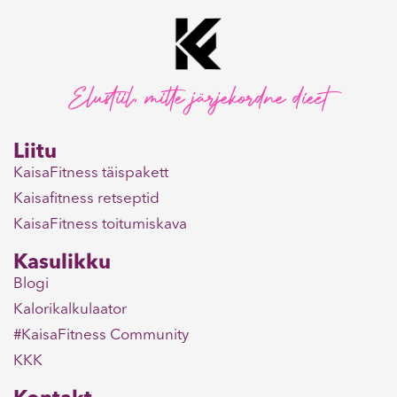
Elustiil, mitte järjekordne dieet
Liitu
KaisaFitness täispakett
Kaisafitness retseptid
KaisaFitness toitumiskava
Kasulikku
Blogi
Kalorikalkulaator
#KaisaFitness Community
KKK