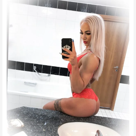
tõde
võistlemisest,
dieedist,
dopingust
ja
meestest