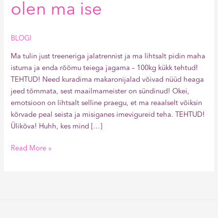
olen ma ise
BLOGI
Ma tulin just treeneriga jalatrennist ja ma lihtsalt pidin maha
istuma ja enda rõõmu teiega jagama – 100kg kükk tehtud!
TEHTUD! Need kuradima makaronijalad võivad nüüd heaga
jeed tõmmata, sest maailmameister on sündinud! Okei,
emotsioon on lihtsalt selline praegu, et ma reaalselt võiksin
kõrvade peal seista ja misiganes imevigureid teha. TEHTUD!
Ülikõva! Huhh, kes mind […]
Read More »