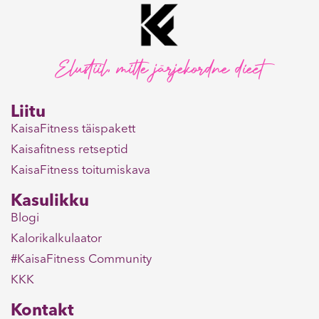
Elustiil, mitte järjekordne dieet
Liitu
KaisaFitness täispakett
Kaisafitness retseptid
KaisaFitness toitumiskava
Kasulikku
Blogi
Kalorikalkulaator
#KaisaFitness Community
KKK
Kontakt