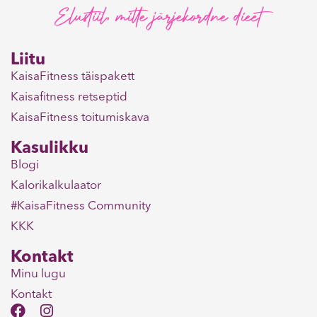
Elustiil, mitte järjekordne dieet
Liitu
KaisaFitness täispakett
Kaisafitness retseptid
KaisaFitness toitumiskava
Kasulikku
Blogi
Kalorikalkulaator
#KaisaFitness Community
KKK
Kontakt
Minu lugu
Kontakt
F
I