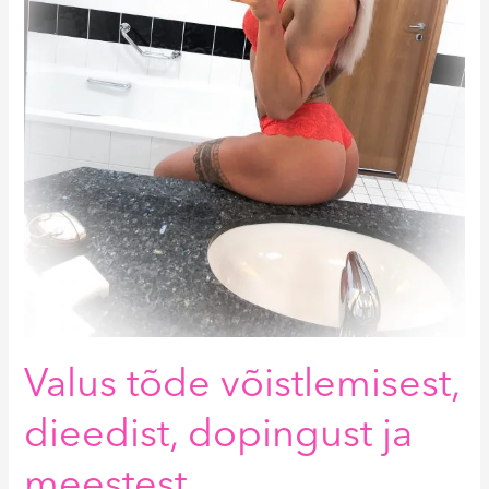
Valus tõde võistlemisest,
dieedist, dopingust ja
meestest