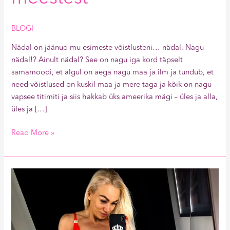
BLOGI
Nädal on jäänud mu esimeste võistlusteni… nädal. Nagu
nädal!? Ainult nädal? See on nagu iga kord täpselt
samamoodi, et algul on aega nagu maa ja ilm ja tundub, et
need võistlused on kuskil maa ja mere taga ja kõik on nagu
vapsee titimiti ja siis hakkab üks ameerika mägi – üles ja alla,
üles ja […]
Read More »
Kõik
läks
pekki
ja
ma