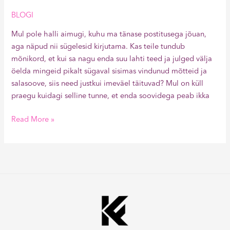
BLOGI
Mul pole halli aimugi, kuhu ma tänase postitusega jõuan,
aga näpud nii sügelesid kirjutama. Kas teile tundub
mõnikord, et kui sa nagu enda suu lahti teed ja julged välja
öelda mingeid pikalt sügaval sisimas vindunud mõtteid ja
salasoove, siis need justkui imeväel täituvad? Mul on küll
praegu kuidagi selline tunne, et enda soovidega peab ikka
Read More »