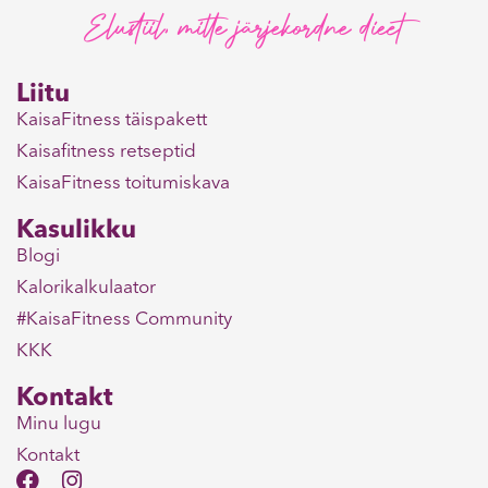
Elustiil, mitte järjekordne dieet
Liitu
KaisaFitness täispakett
Kaisafitness retseptid
KaisaFitness toitumiskava
Kasulikku
Blogi
Kalorikalkulaator
#KaisaFitness Community
KKK
Kontakt
Minu lugu
Kontakt
F
I