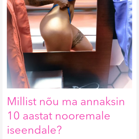
Millist nõu ma annaksin
10 aastat nooremale
iseendale?