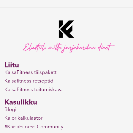
Elustiil, mitte järjekordne dieet
Liitu
KaisaFitness täispakett
Kaisafitness retseptid
KaisaFitness toitumiskava
Kasulikku
Blogi
Kalorikalkulaator
#KaisaFitness Community