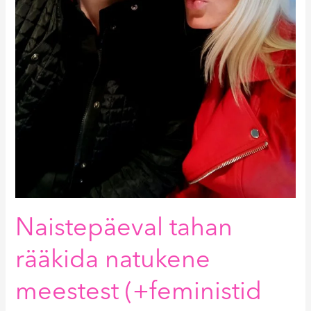
Naistepäeval tahan
rääkida natukene
meestest (+feministid