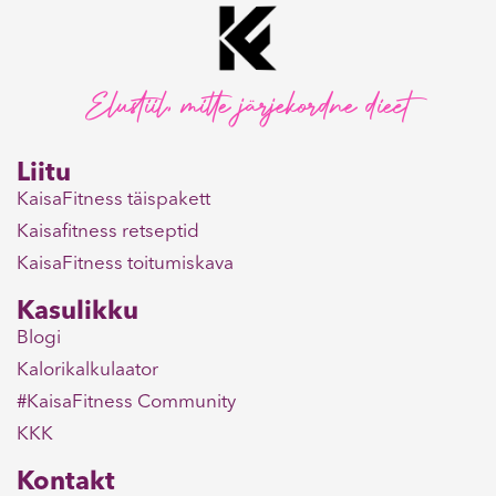
Elustiil, mitte järjekordne dieet
Liitu
KaisaFitness täispakett
Kaisafitness retseptid
KaisaFitness toitumiskava
Kasulikku
Blogi
Kalorikalkulaator
#KaisaFitness Community
KKK
Kontakt