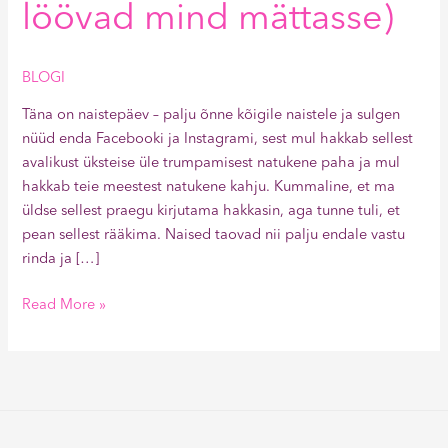
löövad mind mättasse)
BLOGI
Täna on naistepäev – palju õnne kõigile naistele ja sulgen
nüüd enda Facebooki ja Instagrami, sest mul hakkab sellest
avalikust üksteise üle trumpamisest natukene paha ja mul
hakkab teie meestest natukene kahju. Kummaline, et ma
üldse sellest praegu kirjutama hakkasin, aga tunne tuli, et
pean sellest rääkima. Naised taovad nii palju endale vastu
rinda ja […]
Read More »