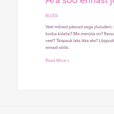
Ära söö ennast j
BLOGI
Veel mõned päevad aega jõuludeni. 
kodus külalisi? Mis menüüs on? Rasva
veel? Täispauk laks ikka eks? Lõppud
ennast sööb.
Read More »