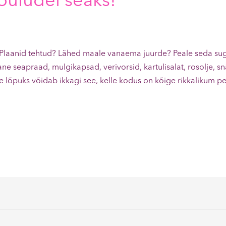
õuludel seaks!
Plaanid tehtud? Lähed maale vanaema juurde? Peale seda sug
ne seapraad, mulgikapsad, verivorsid, kartulisalat, rosolje, 
e lõpuks võidab ikkagi see, kelle kodus on kõige rikkalikum 