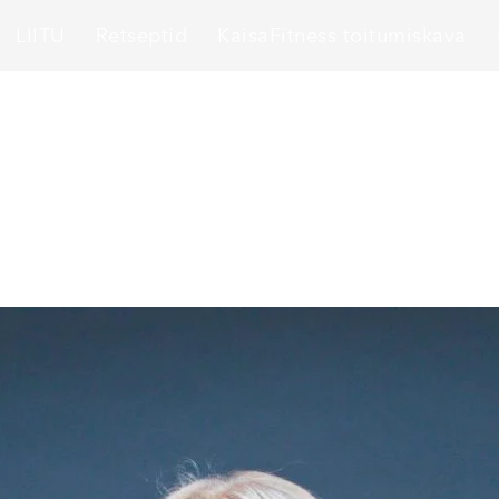
LIITU
Retseptid
KaisaFitness toitumiskava