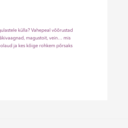
ulastele külla? Vahepeal võõrustad
snäkivaagnad, magustoit, vein… mis
peolaud ja kes kõige rohkem põrsaks