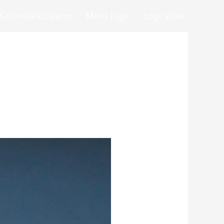
Kalorikalkulaator
Minu lugu
Logi sisse