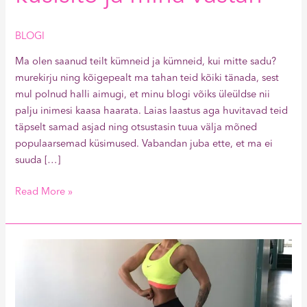
BLOGI
Ma olen saanud teilt kümneid ja kümneid, kui mitte sadu?
murekirju ning kõigepealt ma tahan teid kõiki tänada, sest
mul polnud halli aimugi, et minu blogi võiks üleüldse nii
palju inimesi kaasa haarata. Laias laastus aga huvitavad teid
täpselt samad asjad ning otsustasin tuua välja mõned
populaarsemad küsimused. Vabandan juba ette, et ma ei
suuda […]
Read More »
Tahad
vormi
saada?
Söö