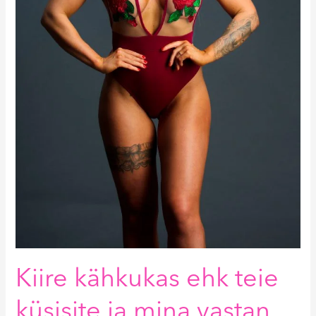
Kiire kähkukas ehk teie
küsisite ja mina vastan