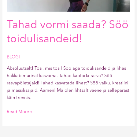
toidulisandeid!
Tahad vormi saada? Söö
toidulisandeid!
BLOGI
Absoluutselt! Tõsi, mis tõsi! Söö aga toidulisandeid ja lihas
hakkab mürinal kasvama. Tahad kaotada rasva? Söö
rasvapõletajaid! Tahad kasvatada lihast? Söö valku, kreatiini
ja massilisajaid. Aamen! Ma olen lihtsalt vaene ja sellepärast
käin trennis.
Read More »