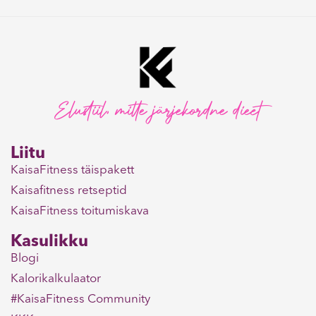
Elustiil, mitte järjekordne dieet
Liitu
KaisaFitness täispakett
Kaisafitness retseptid
KaisaFitness toitumiskava
Kasulikku
Blogi
Kalorikalkulaator
#KaisaFitness Community