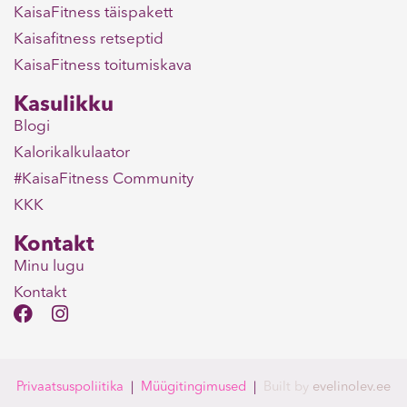
KaisaFitness täispakett
Kaisafitness retseptid
KaisaFitness toitumiskava
Kasulikku
Blogi
Kalorikalkulaator
#KaisaFitness Community
KKK
Kontakt
Minu lugu
Kontakt
F
I
a
n
c
s
e
t
b
a
Privaatsuspoliitika
|
Müügitingimused
|
Built
by
evelinolev.ee