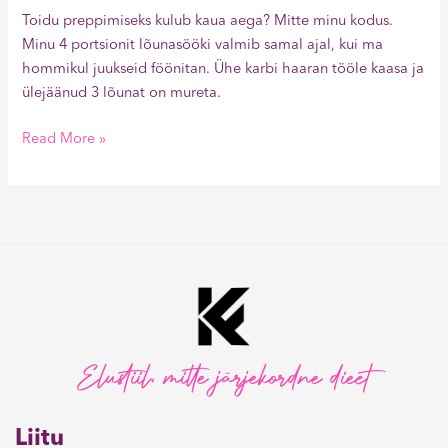
Toidu preppimiseks kulub kaua aega? Mitte minu kodus.
Minu 4 portsionit lõunasööki valmib samal ajal, kui ma
hommikul juukseid föönitan. Ühe karbi haaran tööle kaasa ja
ülejäänud 3 lõunat on mureta.
Read More »
Elustiil, mitte järjekordne dieet
Liitu