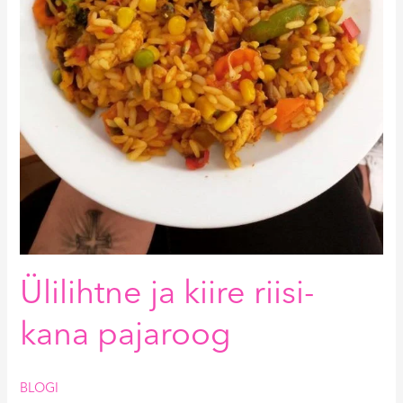
Ülilihtne ja kiire riisi-
kana pajaroog
BLOGI