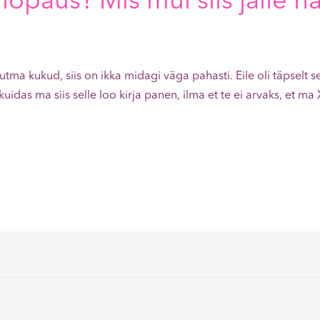
opaus? Mis mul siis jälle h
utma kukud, siis on ikka midagi väga pahasti. Eile oli täpselt se
kuidas ma siis selle loo kirja panen, ilma et te ei arvaks, et m