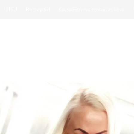
LIITU
Retseptid
KaisaFitness toitumiskava