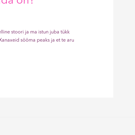
äda on?
lline stoori ja ma istun juba tükk
a Xanaxeid sööma peaks ja et te aru