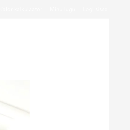
Kalorikalkulaator
Minu lugu
Logi sisse