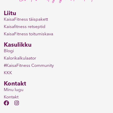
Liitu
KaisaFitness täispakett
Kaisafitness retseptid
KaisaFitness toitumiskava
Kasulikku
Blogi
Kalorikalkulaator
#KaisaFitness Community
KKK
Kontakt
Minu lugu
Kontakt
F
I
a
n