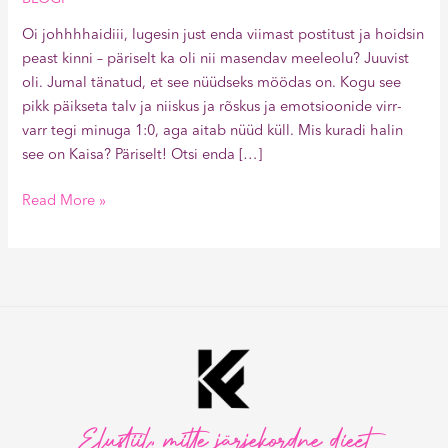
Oi johhhhaidiii, lugesin just enda viimast postitust ja hoidsin
peast kinni – päriselt ka oli nii masendav meeleolu? Juuvist
oli. Jumal tänatud, et see nüüdseks möödas on. Kogu see
pikk päikseta talv ja niiskus ja rõskus ja emotsioonide virr-
varr tegi minuga 1:0, aga aitab nüüd küll. Mis kuradi halin
see on Kaisa? Päriselt! Otsi enda […]
Read More »
Elustiil, mitte järjekordne dieet