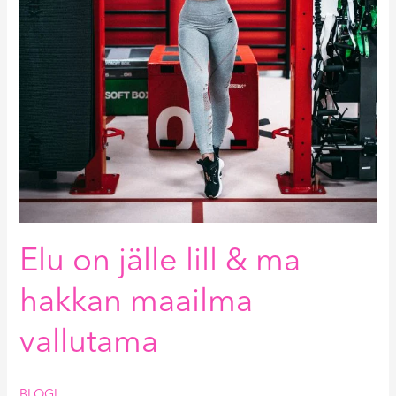
Elu on jälle lill & ma
hakkan maailma
vallutama
BLOGI