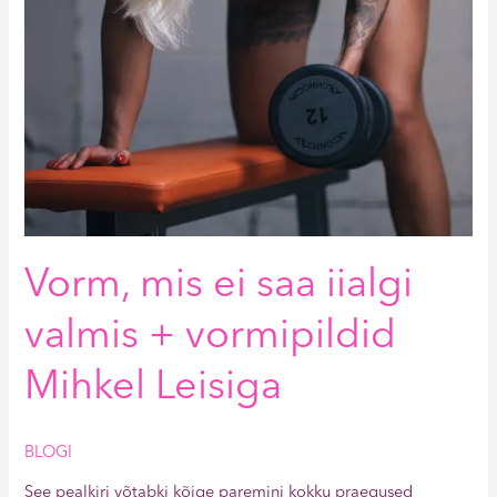
Vorm, mis ei saa iialgi
valmis + vormipildid
Mihkel Leisiga
BLOGI
See pealkiri võtabki kõige paremini kokku praegused