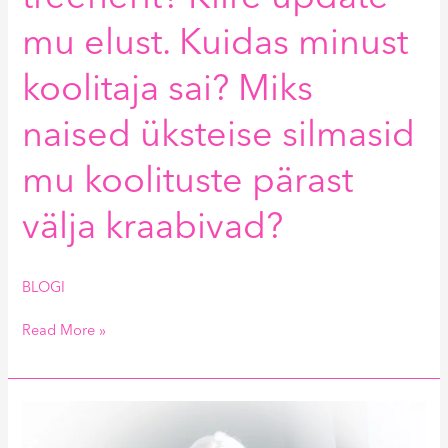
mu elust. Kuidas minust
koolitaja sai? Miks
naised üksteise silmasid
mu koolituste pärast
välja kraabivad?
BLOGI
Read More »
Kas
ma