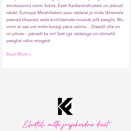
emotsioonid vormi kohta. Eesti Karikavõistlusteni on jäänud
nädal, Euroopa Meistrikateni paar nädalat ja mida lähemale
päevad tiksuvad, seda kriitilisemaks muutub pilk peeglis. Mu
vorm ei saa vist mitte kunagi päris valmis… Dieedil olla on
nii põnev – päriselt ka on! Sest iga nädalaga on võimalik
peeglist näha mingeid
Read More »
Elustiil, mitte järjekordne dieet