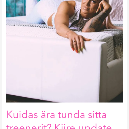
minust
koolitaja
sai?
Miks
naised
üksteise
silmasid
mu
koolituste
pärast
välja
kraabivad?
Kuidas ära tunda sitta
treenerit? Kiire update