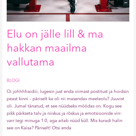
Elu on jälle lill & ma
hakkan maailma
vallutama
BLOGI
Oi johhhhaidiii, lugesin just enda viimast postitust ja hoidsin
peast kinni – päriselt ka oli nii masendav meeleolu? Juuvist
oli. Jumal tänatud, et see nüüdseks möödas on. Kogu see
pikk päikseta talv ja niiskus ja rõskus ja emotsioonide virr-
varr tegi minuga 1:0, aga aitab nüüd küll. Mis kuradi halin
see on Kaisa? Päriselt! Otsi enda