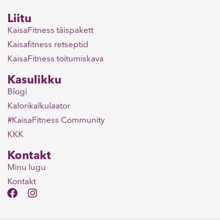
Liitu
KaisaFitness täispakett
Kaisafitness retseptid
KaisaFitness toitumiskava
Kasulikku
Blogi
Kalorikalkulaator
#KaisaFitness Community
KKK
Kontakt
Minu lugu
Kontakt
F
I
a
n
c
s