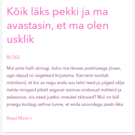
Kõik läks pekki ja ma
avastasin, et ma olen
usklik
BLOGI
Mul pole halli aimugi, kuhu ma tänase postitusega jõuan,
aga näpud nii sügelesid kirjutama. Kas teile tundub
mõnikord, et kui sa nagu enda suu lahti teed ja julged välja
öelda mingeid pikalt sügaval sisimas vindunud mõtteid ja
salasoove, siis need justkui imeväel täituvad? Mul on küll
praegu kuidagi selline tunne, et enda soovidega peab ikka
Read More »