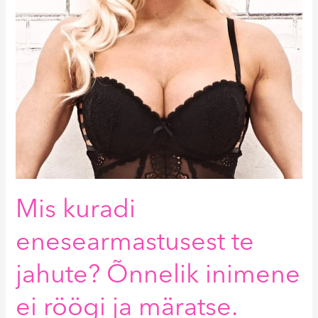
Mis kuradi
enesearmastusest te
jahute? Õnnelik inimene
ei röögi ja märatse.