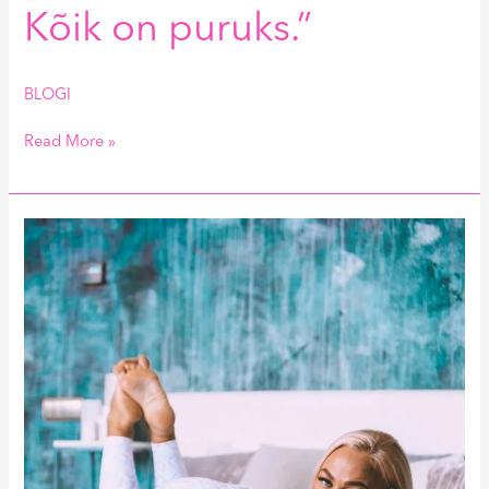
Kõik on puruks.”
BLOGI
Read More »
Kuidas
ära
tunda
sitta
treenerit?
Kiire
update
mu
elust.
Kuidas