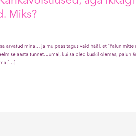
Karikavõistlused, aga ikkagi
d. Miks?
asa arvatud mina… ja mu peas tagus vaid hääl, et “Palun mitte n
lmise aasta tunnet. Jumal, kui sa oled kuskil olemas, palun ära
 ma […]