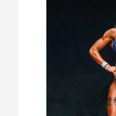
nutsin
krokodillipisaraid.
Miks?