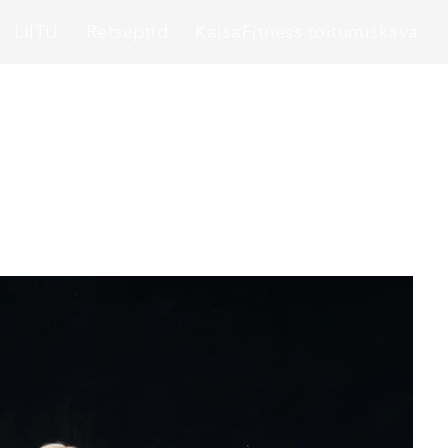
LIITU
Retseptid
KaisaFitness toitumiskava