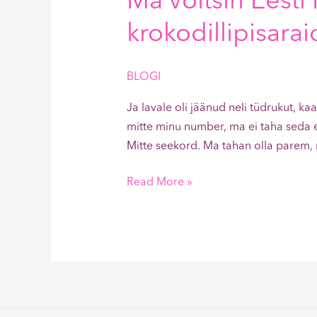
Ma võitsin Eesti 
krokodillipisarai
BLOGI
Ja lavale oli jäänud neli tüdrukut, ka
mitte minu number, ma ei taha seda ee
Mitte seekord. Ma tahan olla parem,
Read More »