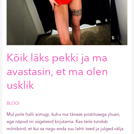
Kõik läks pekki ja ma
avastasin, et ma olen
usklik
BLOGI
Mul pole halli aimugi, kuhu ma tänase postitusega jõuan,
aga näpud nii sügelesid kirjutama. Kas teile tundub
mõnikord, et kui sa nagu enda suu lahti teed ja julged välja