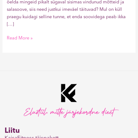
öelda mingeid pikalt sügaval sisimas vindunud mõtteid ja
salasoove, siis need justkui imeväel täituvad? Mul on küll
praegu kuidagi selline tunne, et enda soovidega peab ikka
[…]
Read More »
Elustiil, mitte järjekordne dieet
Liitu