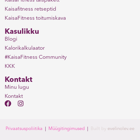
KaisaFitness täispakett
Kaisafitness retseptid
KaisaFitness toitumiskava
Kasulikku
Blogi
Kalorikalkulaator
#KaisaFitness Community
KKK
Kontakt
Minu lugu
Kontakt
F
I
a
n
c
s
e
t
b
a
Privaatsuspoliitika
|
Müügitingimused
|
Built
by
evelinolev.ee
o
g