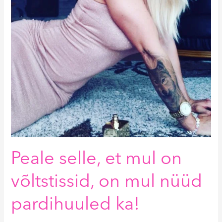
Peale selle, et mul on
võltstissid, on mul nüüd
pardihuuled ka!