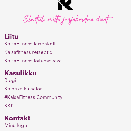
Elustiil, mitte järjekordne dieet
Liitu
KaisaFitness täispakett
Kaisafitness retseptid
KaisaFitness toitumiskava
Kasulikku
Blogi
Kalorikalkulaator
#KaisaFitness Community
KKK
Kontakt
Minu lugu