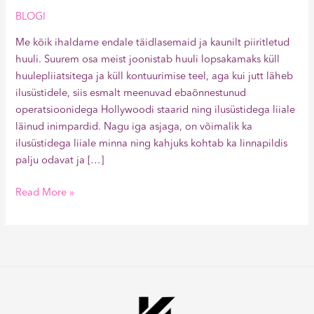
BLOGI
Me kõik ihaldame endale täidlasemaid ja kaunilt piiritletud
huuli. Suurem osa meist joonistab huuli lopsakamaks küll
huulepliiatsitega ja küll kontuurimise teel, aga kui jutt läheb
ilusüstidele, siis esmalt meenuvad ebaõnnestunud
operatsioonidega Hollywoodi staarid ning ilusüstidega liiale
läinud inimpardid. Nagu iga asjaga, on võimalik ka
ilusüstidega liiale minna ning kahjuks kohtab ka linnapildis
palju odavat ja […]
Read More »