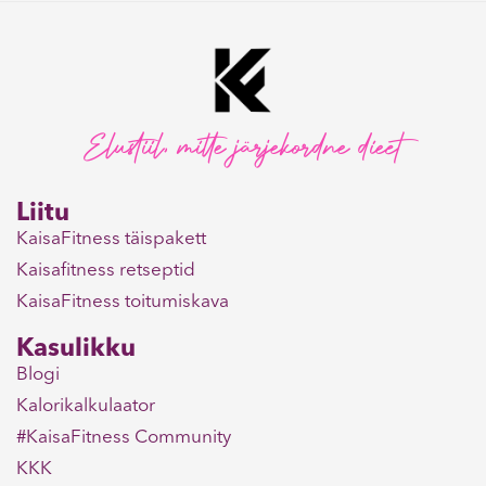
Elustiil, mitte järjekordne dieet
Liitu
KaisaFitness täispakett
Kaisafitness retseptid
KaisaFitness toitumiskava
Kasulikku
Blogi
Kalorikalkulaator
#KaisaFitness Community
KKK