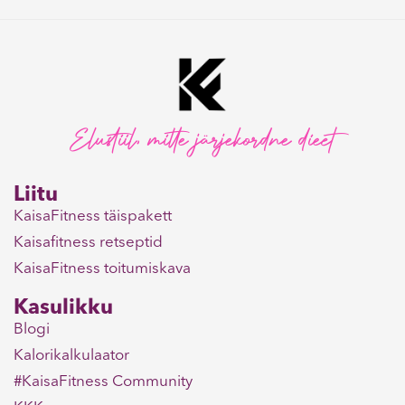
Elustiil, mitte järjekordne dieet
Liitu
KaisaFitness täispakett
Kaisafitness retseptid
KaisaFitness toitumiskava
Kasulikku
Blogi
Kalorikalkulaator
#KaisaFitness Community