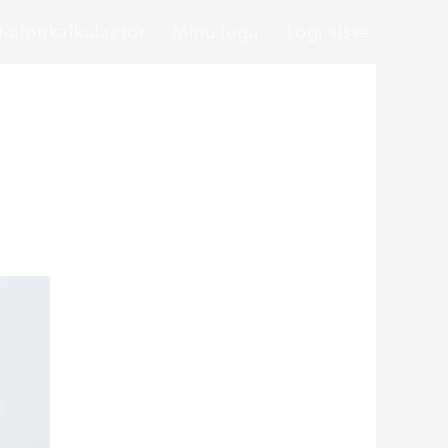
Kalorikalkulaator
Minu lugu
Logi sisse