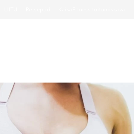
LIITU
Retseptid
KaisaFitness toitumiskava