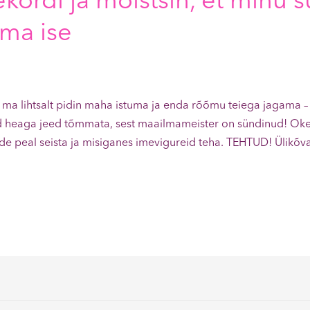
ekordi ja mõistsin, et minu 
 ma ise
t ja ma lihtsalt pidin maha istuma ja enda rõõmu teiega jagam
heaga jeed tõmmata, sest maailmameister on sündinud! Okei, 
ade peal seista ja misiganes imevigureid teha. TEHTUD! Ülikõv