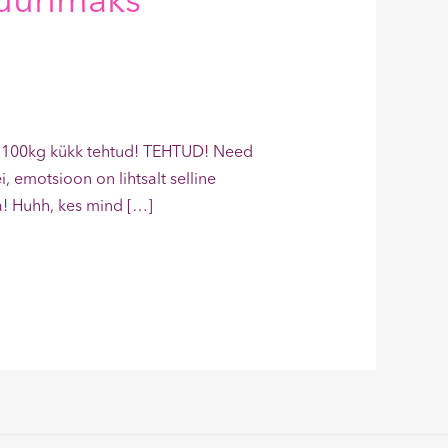
suurimaks
a – 100kg kükk tehtud! TEHTUD! Need
emotsioon on lihtsalt selline
a! Huhh, kes mind […]