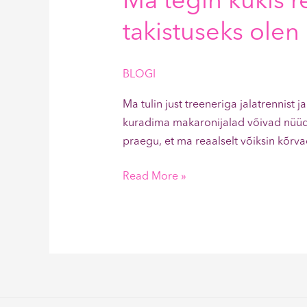
Ma tegin kükis r
takistuseks olen
BLOGI
Ma tulin just treeneriga jalatrennis
kuradima makaronijalad võivad nüüd 
praegu, et ma reaalselt võiksin kõrv
Read More »