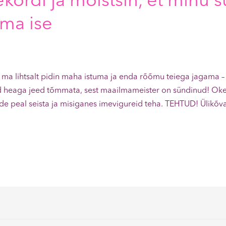
ekordi ja mõistsin, et minu 
 ma ise
t ja ma lihtsalt pidin maha istuma ja enda rõõmu teiega jagam
heaga jeed tõmmata, sest maailmameister on sündinud! Okei, 
ade peal seista ja misiganes imevigureid teha. TEHTUD! Ülikõv