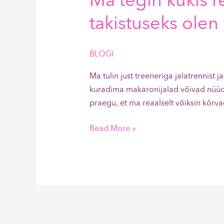
Ma tegin kükis r
takistuseks olen
BLOGI
Ma tulin just treeneriga jalatrennis
kuradima makaronijalad võivad nüüd 
praegu, et ma reaalselt võiksin kõrv
Read More »