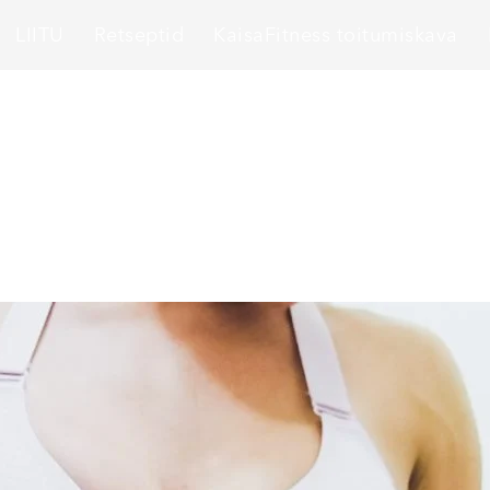
LIITU
Retseptid
KaisaFitness toitumiskava