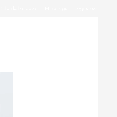
Kalorikalkulaator
Minu lugu
Logi sisse