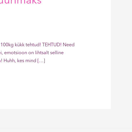
suurimaks
a – 100kg kükk tehtud! TEHTUD! Need
emotsioon on lihtsalt selline
a! Huhh, kes mind […]