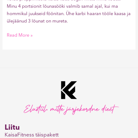
Minu 4 portsionit lõunasööki valmib samal ajal, kui ma
hommikul juukseid föönitan. Ühe karbi haaran tööle kaasa ja
ülejäänud 3 lõunat on mureta.
Read More »
Elustiil, mitte järjekordne dieet
Liitu
KaisaFitness täispakett