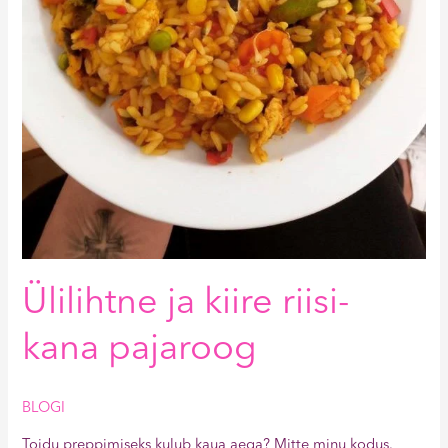
Ülilihtne ja kiire riisi-
kana pajaroog
BLOGI
Toidu preppimiseks kulub kaua aega? Mitte minu kodus.