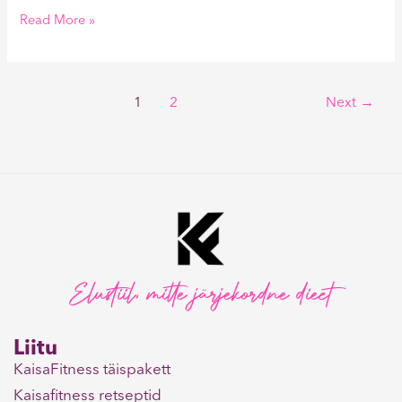
Read More »
1
2
Next
→
Elustiil, mitte järjekordne dieet
Liitu
KaisaFitness täispakett
Kaisafitness retseptid