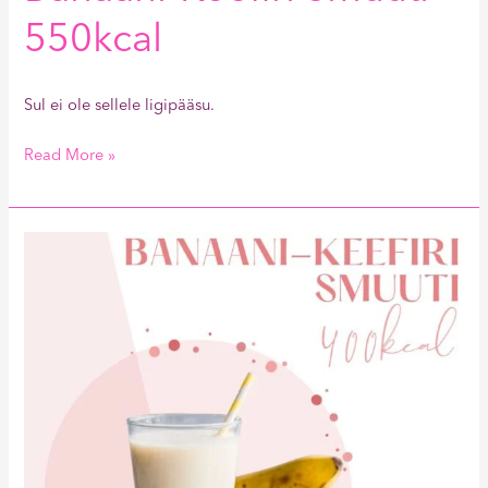
550kcal
Sul ei ole sellele ligipääsu.
Read More »
Banaani-
Keefiri
Smuuti
400kcal