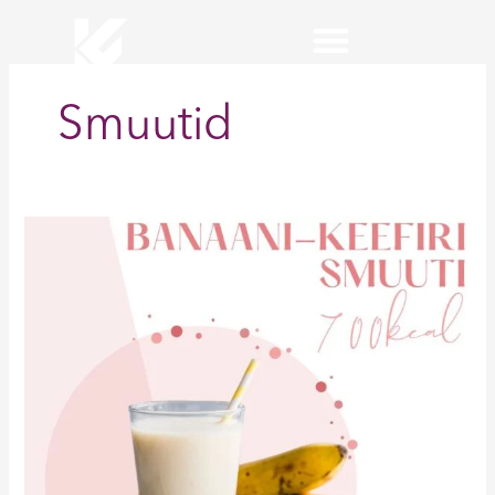
Skip
to
content
Smuutid
KaisaFitness toitumiskava
Banaani-
Keefiri
Smuuti
700kcal