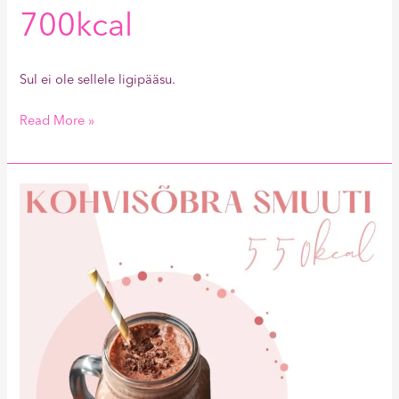
700kcal
Sul ei ole sellele ligipääsu.
Read More »
Kohvisõbra
Smuuti
550kcal