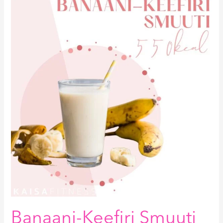
Banaani-
Keefiri
Smuuti
550kcal
Banaani-Keefiri Smuuti