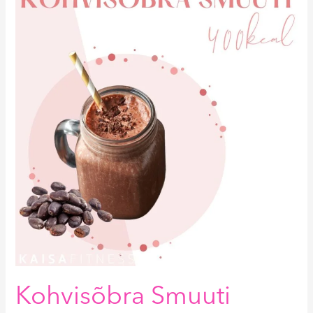
Smuuti
400kcal
Kohvisõbra Smuuti