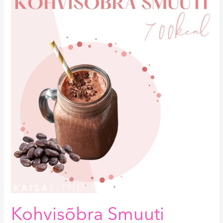
Smuuti
700kcal
Kohvisõbra Smuuti