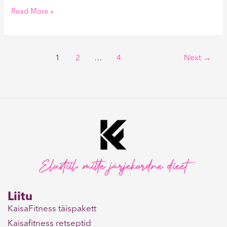
Read More »
1
2
…
4
Next
→
Elustiil, mitte järjekordne dieet
Liitu
KaisaFitness täispakett
Kaisafitness retseptid