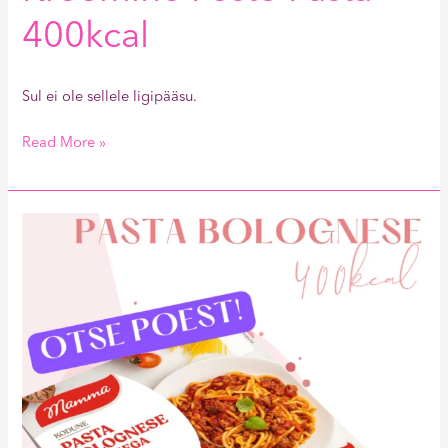
400kcal
Sul ei ole sellele ligipääsu.
Read More »
Mamma
Pasta
Bolognese
(Otse
poest)
400kcal