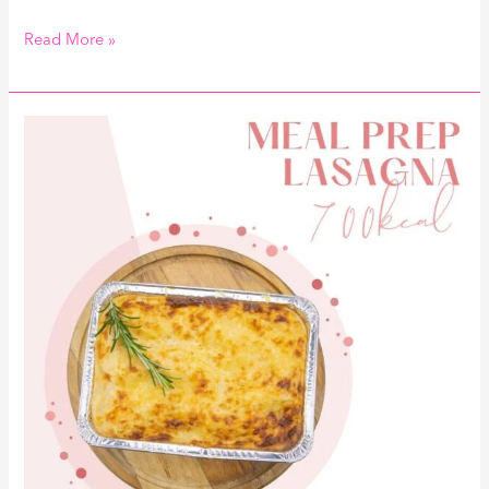
Read More »
Meal
Prep
Lasagna
700kcal