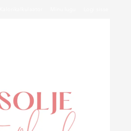
Kalorikalkulaator
Minu lugu
Logi sisse