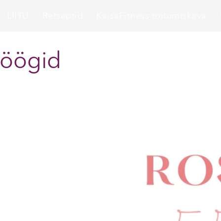
LIITU
Retseptid
KaisaFitness toitumiskava
söögid