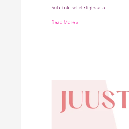
Sul ei ole sellele ligipääsu.
Read More »
Juustused
kartulid
seasisefileega
550kcal