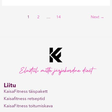
1
2
…
14
Next
→
Elustiil, mitte järjekordne dieet
Liitu
KaisaFitness täispakett
Kaisafitness retseptid
KaisaFitness toitumiskava