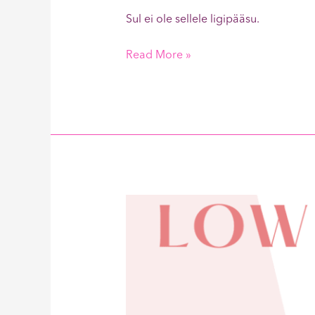
Sul ei ole sellele ligipääsu.
Read More »
Low
Carb
Calzone
400kcal