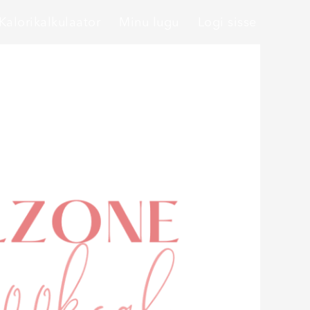
Kalorikalkulaator
Minu lugu
Logi sisse