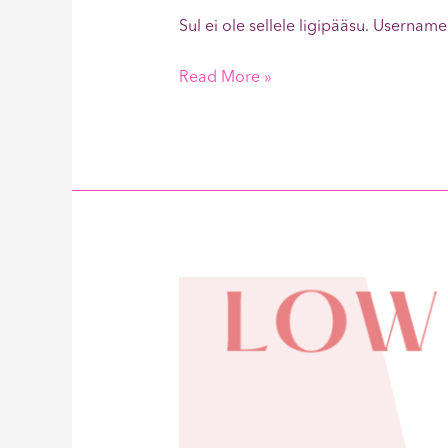
Sul ei ole sellele ligipääsu. Use
Read More »
Low
Carb
Calzone
550kcal