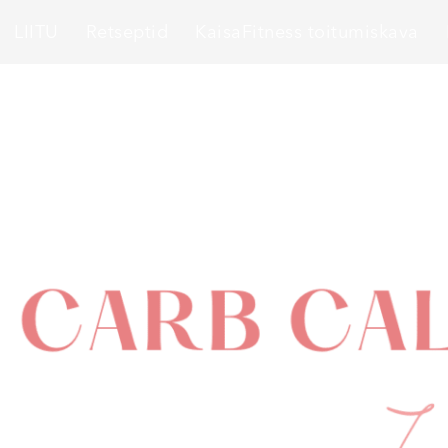
LIITU
Retseptid
KaisaFitness toitumiskava