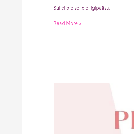
Sul ei ole sellele ligipääsu.
Read More »
Imelihtsad
Proteiinipallid
550kcal