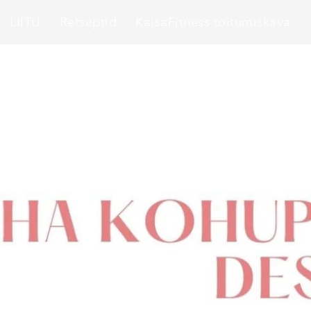
LIITU
Retseptid
KaisaFitness toitumiskava