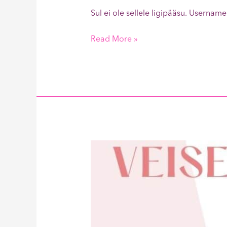
Sul ei ole sellele ligipääsu. Use
Read More »
Veisemaks
Tatraga
550kcal