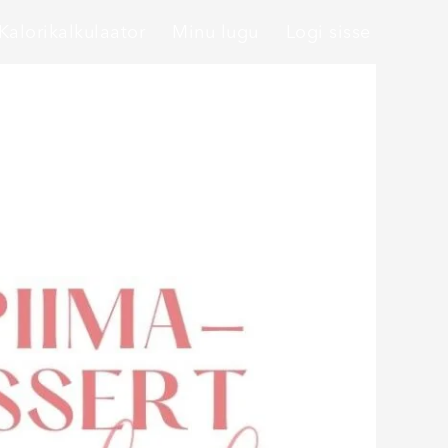
Kalorikalkulaator
Minu lugu
Logi sisse