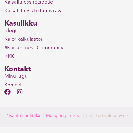
Kaisafitness retseptid
KaisaFitness toitumiskava
Kasulikku
Blogi
Kalorikalkulaator
#KaisaFitness Community
KKK
Kontakt
Minu lugu
Kontakt
F
I
a
n
c
s
e
t
b
a
Privaatsuspoliitika
|
Müügitingimused
|
Built
by
evelinolev.ee
o
g
o
r