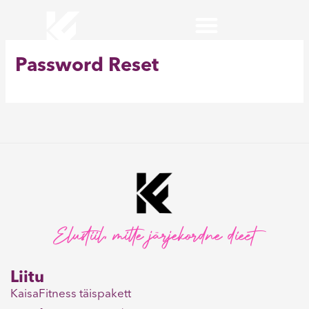
Skip
to
content
Password Reset
KaisaFitness toitumiskava
Elustiil, mitte järjekordne dieet
Liitu
KaisaFitness täispakett