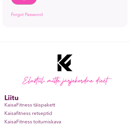
Forgot Password
Elustiil, mitte järjekordne dieet
Liitu
KaisaFitness täispakett
Kaisafitness retseptid
KaisaFitness toitumiskava