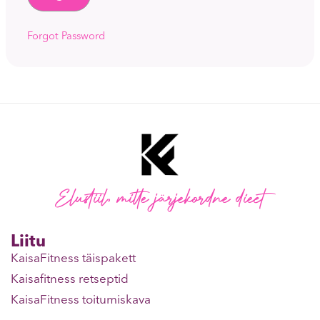
Forgot Password
Elustiil, mitte järjekordne dieet
Liitu
KaisaFitness täispakett
Kaisafitness retseptid
KaisaFitness toitumiskava