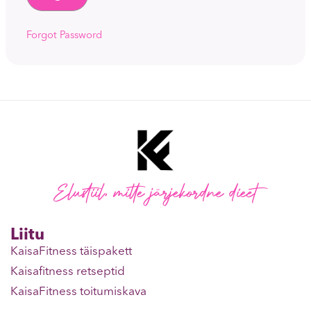
Forgot Password
Elustiil, mitte järjekordne dieet
Liitu
KaisaFitness täispakett
Kaisafitness retseptid
KaisaFitness toitumiskava