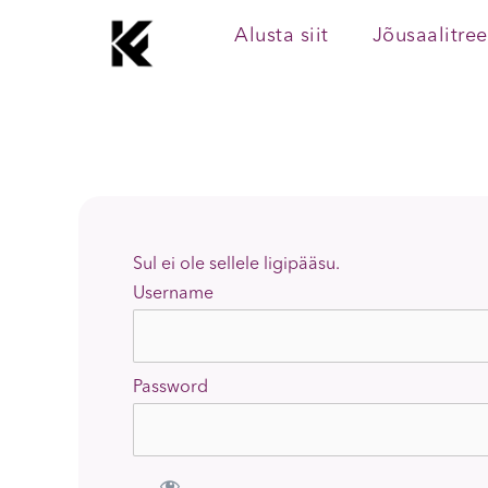
Skip
Alusta siit
Jõusaalitre
to
content
Sul ei ole sellele ligipääsu.
Username
Password