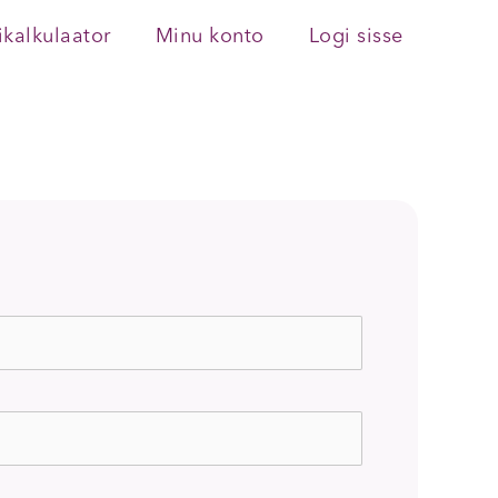
ikalkulaator
Minu konto
Logi sisse