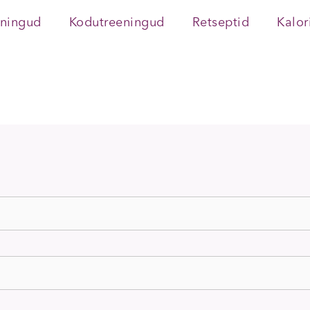
eningud
Kodutreeningud
Retseptid
Kalor