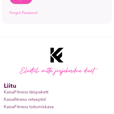
Forgot Password
Elustiil, mitte järjekordne dieet
Liitu
KaisaFitness täispakett
Kaisafitness retseptid
KaisaFitness toitumiskava