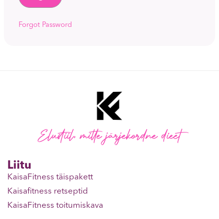
Forgot Password
Elustiil, mitte järjekordne dieet
Liitu
KaisaFitness täispakett
Kaisafitness retseptid
KaisaFitness toitumiskava